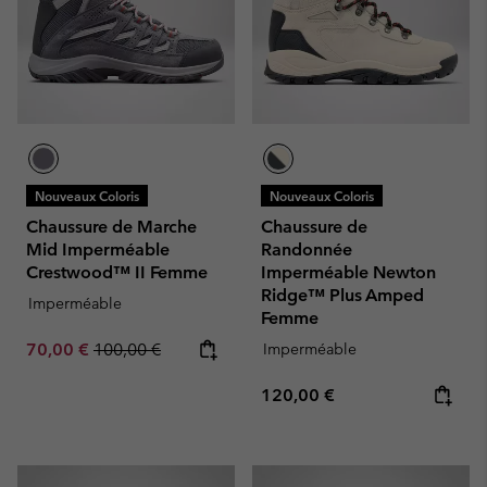
Nouveaux Coloris
Nouveaux Coloris
Chaussure de Marche
Chaussure de
Mid Imperméable
Randonnée
Crestwood™ II Femme
Imperméable Newton
Ridge™ Plus Amped
Imperméable
Femme
Sale price:
Regular price:
70,00 €
100,00 €
Imperméable
Regular price:
120,00 €