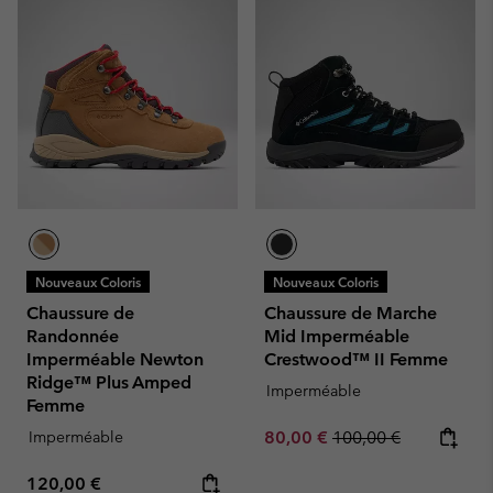
Nouveaux Coloris
Nouveaux Coloris
Chaussure de
Chaussure de Marche
Randonnée
Mid Imperméable
Imperméable Newton
Crestwood™ II Femme
Ridge™ Plus Amped
Imperméable
Femme
Sale price:
Regular price:
Imperméable
80,00 €
100,00 €
Regular price:
120,00 €