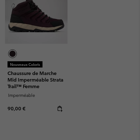
Nouveaux Coloris
Chaussure de Marche
Mid Imperméable Strata
Trail™ Femme
Imperméable
Regular price:
90,00 €