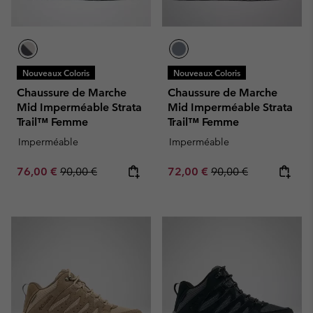
Nouveaux Coloris
Nouveaux Coloris
Chaussure de Marche
Chaussure de Marche
Mid Imperméable Strata
Mid Imperméable Strata
Trail™ Femme
Trail™ Femme
Imperméable
Imperméable
Sale price:
Regular price:
Sale price:
Regular price:
76,00 €
90,00 €
72,00 €
90,00 €