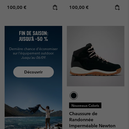
Regular price:
Regular price:
100,00 €
100,00 €
FIN DE SAISON:
JUSQU’À -50 %
Dernière chance d'économiser
sur l'équipement outdoor.
Jusqu'au 06/09.
Découvrir
Nouveaux Coloris
Chaussure de
Randonnée
Imperméable Newton