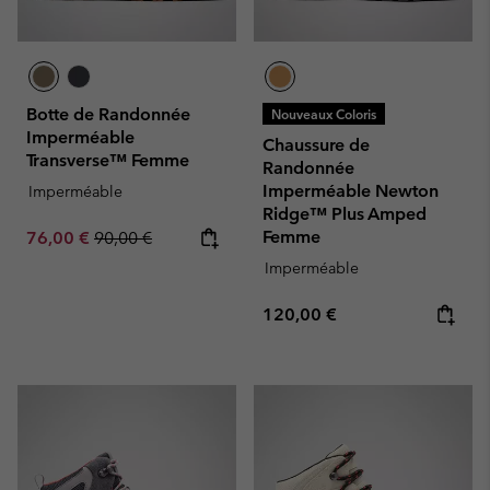
Botte de Randonnée
Nouveaux Coloris
Imperméable
Chaussure de
Transverse™ Femme
Randonnée
Imperméable Newton
Imperméable
Ridge™ Plus Amped
Sale price:
Regular price:
Femme
76,00 €
90,00 €
Imperméable
Regular price:
120,00 €