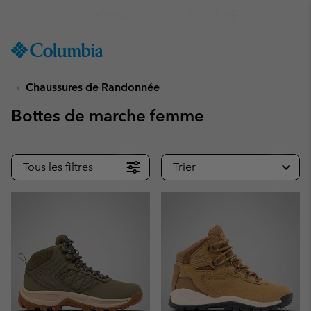
Remise de 10 % à saisir
SKIP
Columbia
TO
Sportswear
CONTENT
Chaussures de Randonnée
SKIP
TO
Bottes de marche femme
MAIN
NAV
SKIP
Tous les filtres
Trier
TO
SEARCH