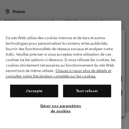
France
©
2026
Columbia Sportswear Europe SAS. 5 Rue de la Haye, Espace
Européen de l'entreprise 67300 Schiltigheim, France. Tous droits réservés.
Conditions d'utilisation
Conditions Générales de Vente
Ce site Web utilise des cookies internes et de tiers et autres
Garanties Légales
Politique de confidentialité
technologies pour personnaliser le contenu et les publicités,
fournir des fonctionnalités de réseaux sociaux et analyser notre
Veuillez sélectionner votre pays d’expédition et
Conditions d'utilisation - Membres
trafic. Veuillez préciser si vous acceptez notre utilisation de ces
votre langue
cookies via les options ci-dessous. Si vous refusez les cookies, les
Conditions D'utilisation - Contenu généré par l'utilisateur
Impressum
Achats en ligne disponibles
cookies strictement nécessaires au fonctionnement du site Web
Cookies
Public CBCR
seront tout de même utilisés.
Cliquez ici pour plus de détails et
consulter notre Déclaration complète sur les cookies.
Achat
United States
en
Service client: Lun - Sam de 9h à 13h et de 14h à 18h
(+)33159500000
ligne
J’accepte
Tout refuser
Achat
France
dispon
en
ligne
Gérer vos paramètres
Voir Tous Les Pays
dispon
de cookies
Menu
Rechercher
Connexion
Mini