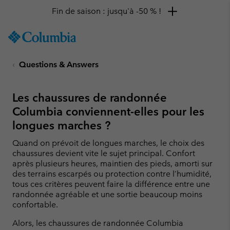
Fin de saison : jusqu'à -50 % !
SKIP
Columbia
TO
Sportswear
CONTENT
Questions & Answers
SKIP
TO
MAIN
Les chaussures de randonnée
NAV
Columbia conviennent-elles pour les
SKIP
longues marches ?
TO
SEARCH
Quand on prévoit de longues marches, le choix des
chaussures devient vite le sujet principal. Confort
après plusieurs heures, maintien des pieds, amorti sur
des terrains escarpés ou protection contre l’humidité,
tous ces critères peuvent faire la différence entre une
randonnée agréable et une sortie beaucoup moins
confortable.
Alors, les chaussures de randonnée Columbia