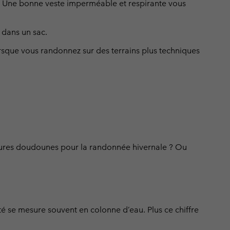
le. Une bonne veste imperméable et respirante vous
ours de cou
ours de cou
Guide Des Articles Imperméables
Guide Des Articles Imperméables
i & d'hiver
i & d'Hiver
r dans un sac.
 grandes tailles
articles femme
que vous randonnez sur des terrains plus techniques
articles homme
leures doudounes pour la randonnée hivernale ? Ou
té se mesure souvent en colonne d’eau. Plus ce chiffre