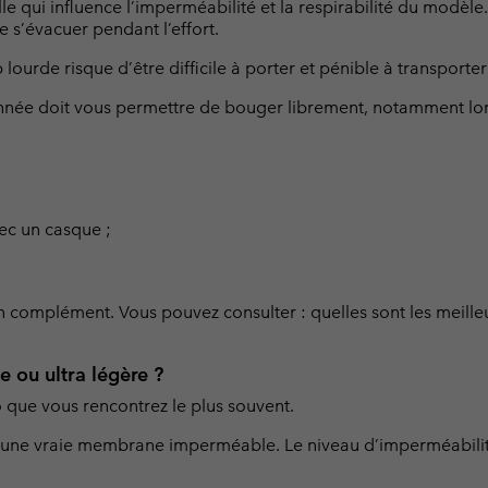
lle qui influence l’imperméabilité et la respirabilité du modè
Bonnets & T
Bonnets & T
Pantalons Casual
Leggings
Polaires
e s’évacuer pendant l’effort.
Gants de Sk
Gants de Sk
Shorts Casual
Pantalons Casual
 lourde risque d’être difficile à porter et pénible à transporte
Pantalons de Ski
Shorts Casual
Vêtements
Tous les 
ée doit vous permettre de bouger librement, notamment lors
Jupes-Shorts & Robes
Couches de base &
Tous les 
Pantalons de Ski
chaussettes
s
s
Sous-Vêtements Techniques
Couches de base &
ec un casque ;
chaussettes
Chaussettes
Sous-vêtements
Sous-Vêtements Techniques
Chaussettes
n complément. Vous pouvez consulter : quelles sont les meil
e ou ultra légère ?
 que vous rencontrez le plus souvent.
avec une vraie membrane imperméable. Le niveau d’imperméabili