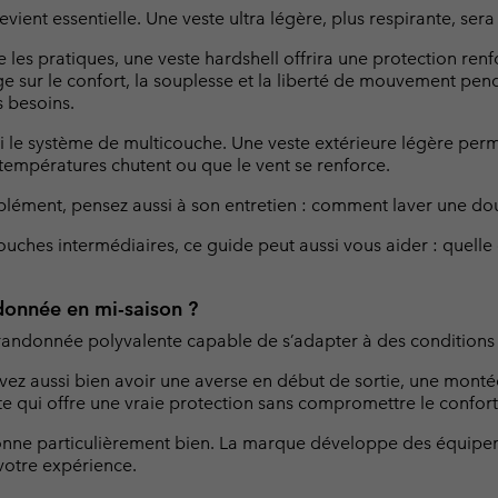
é devient essentielle. Une veste ultra légère, plus respirante, s
les pratiques, une veste hardshell offrira une protection renfo
ge sur le confort, la souplesse et la liberté de mouvement pen
 besoins.
le système de multicouche. Une veste extérieure légère perme
empératures chutent ou que le vent se renforce.
plément, pensez aussi à son entretien : comment laver une do
couches intermédiaires, ce guide peut aussi vous aider : quelle
donnée en mi-saison ?
e randonnée polyvalente capable de s’adapter à des condition
vez aussi bien avoir une averse en début de sortie, une montée
ste qui offre une vraie protection sans compromettre le confort
onne particulièrement bien. La marque développe des équip
votre expérience.