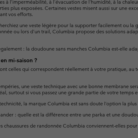
 à l’imperméabilité, à l'évacuation de l'humidité, à la chaleu
rties plus exposées. Certaines vestes misent aussi sur une exc
t vos efforts.
cherchiez une veste légère pour la supporter facilement ou la g
onnée ou lors d’un trail, Columbia propose des solutions ad
 également : la doudoune sans manches Columbia est-elle adap
 en mi-saison ?
ont celles qui correspondent réellement à votre pratique, au 
mpéries, une veste technique avec une bonne membrane sera le 
idéal, surtout si vous passez une grande partie de votre temp
 technicité, la marque Columbia est sans doute l’option la plus
ander : quelle est la différence entre une parka et une doudo
 les chaussures de randonnée Columbia conviennent-elles pour