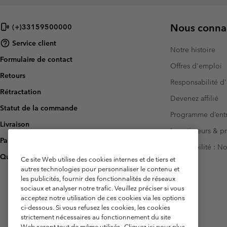
Nous connai
(+)33159500000
Service client
Notre histoire
Formulaire de contact
Offres d'emploi
Retours
Responsabilité d'
Rétractation
Devenez affilié
Statut de la commande
Programme d’entr
Livraison
Investisseurs & p
Paiement
Accessibilité : 
Questions fréquentes
Ce site Web utilise des cookies internes et de tiers et
autres technologies pour personnaliser le contenu et
les publicités, fournir des fonctionnalités de réseaux
sociaux et analyser notre trafic. Veuillez préciser si vous
acceptez notre utilisation de ces cookies via les options
ci-dessous. Si vous refusez les cookies, les cookies
strictement nécessaires au fonctionnement du site
Web seront tout de même utilisés.
Cliquez ici pour plus