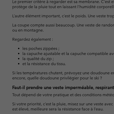
Le premier critère à regarder est sa membrane. C’est e
Omni-MAX™
Amaze™
protège de la pluie tout en laissant l’humidité corporell
Polaires
Polaires
Omni-MAX™
L’autre élément important, c’est le poids. Une veste trop
Polaires Techniques
Polaires Techniques
La coupe compte aussi beaucoup. Une veste de randonn
Polaires Sherpa
Polaires Sherpa
ou en montagne.
Polaires Casual
Polaires Casual
Regardez également :
Polaires sans manche
Polaires sans manche
les poches zippées ;
la capuche ajustable et la capuche compatible av
la qualité du zip ;
et la résistance du tissu.
Si les températures chutent, prévoyez une doudoune e
encore, quelle doudoune privilégier pour le ski ?
Faut-il prendre une veste imperméable, respirant
Tout dépend de votre pratique et des conditions météo
Si votre priorité, c’est la pluie, misez sur une veste 
est élevé, meilleure sera la résistance face à l’eau.