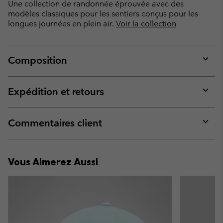
Une collection de randonnée éprouvée avec des
modèles classiques pour les sentiers conçus pour les
longues journées en plein air.
Voir la collection
Composition
Expan
or
collap
Expédition et retours
sectio
Expan
or
collap
Commentaires client
sectio
Expan
or
collap
Vous Aimerez Aussi
sectio