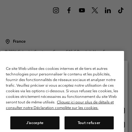
France
©
2026
Columbia Sportswear Europe SAS. 5 Rue de la Haye, Espace
Européen de l'entreprise 67300 Schiltigheim, France. Tous droits réservés.
Conditions d'utilisation
Conditions Générales de Vente
Ce site Web utilise des cookies internes et de tiers et autres
Garanties Légales
Politique de confidentialité
technologies pour personnaliser le contenu et les publicités,
fournir des fonctionnalités de réseaux sociaux et analyser notre
Veuillez sélectionner votre pays d’expédition et
Conditions d'utilisation - Membres
trafic. Veuillez préciser si vous acceptez notre utilisation de ces
votre langue
cookies via les options ci-dessous. Si vous refusez les cookies, les
Conditions D'utilisation - Contenu généré par l'utilisateur
Impressum
Achats en ligne disponibles
cookies strictement nécessaires au fonctionnement du site Web
Cookies
Public CBCR
seront tout de même utilisés.
Cliquez ici pour plus de détails et
consulter notre Déclaration complète sur les cookies.
Achat
United States
en
Service client: Lun - Sam de 9h à 13h et de 14h à 18h
(+)33159500000
ligne
J’accepte
Tout refuser
Achat
France
dispon
en