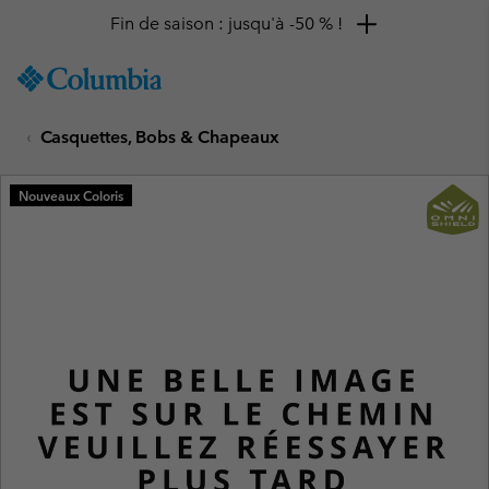
Fin de saison : jusqu'à -50 % !
SKIP
Columbia
TO
Sportswear
CONTENT
Casquettes, Bobs & Chapeaux
SKIP
TO
MAIN
Nouveaux Coloris
NAV
SKIP
TO
SEARCH