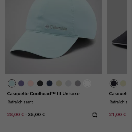
Casquette Coolhead™ III Unisexe
Casquette 
Rafraîchissant
Rafraîchissa
Minimum sale price:
Maximum price:
Minimum sa
28,00 €
-
35,00 €
21,00 €
-