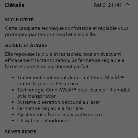
Détails
Réf.
2121141
Expan
or
STYLE D’ÉTÉ
collap
Cette casquette technique confortable et réglable vous
sectio
protégera par temps chaud et ensoleillé.
AU SEC ET À L’AISE
Elle repousse la pluie et les taches, tout en évacuant
efficacement la transpiration. Sa fermeture réglable à
l’arrière permet un ajustement parfait.
Traitement hautement déperlant Omni-Shield™
contre la pluie et les taches
Technologie Omni-Wick™ pour évacuer l’humidité
et la transpiration
Système d’aération découpé au laser
Fermeture réglable à l’arrière
Ajustement à l’arrière par patte velcro
Utilisations: Randonnée
SILVER RIDGE