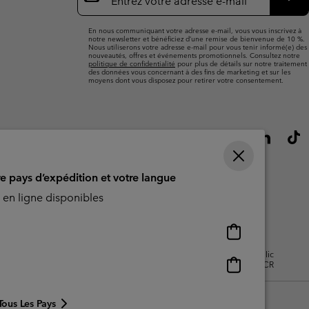
e-
S’a
mail
En nous communiquant votre adresse e-mail, vous vous inscrivez à
notre newsletter et bénéficiez d’une remise de bienvenue de 10 %.
Nous utiliserons votre adresse e-mail pour vous tenir informé(e) des
nouveautés, offres et événements promotionnels. Consultez notre
politique de confidentialité
pour plus de détails sur notre traitement
des données vous concernant à des fins de marketing et sur les
moyens dont vous disposez pour retirer votre consentement.
re pays d’expédition et votre langue
en ligne disponibles
Achats
en
isation - Contenu généré par
Impressum
Cookies
Public
ligne
Achats
CBCR
disponibles
en
ligne
Tous Les Pays
disponibles