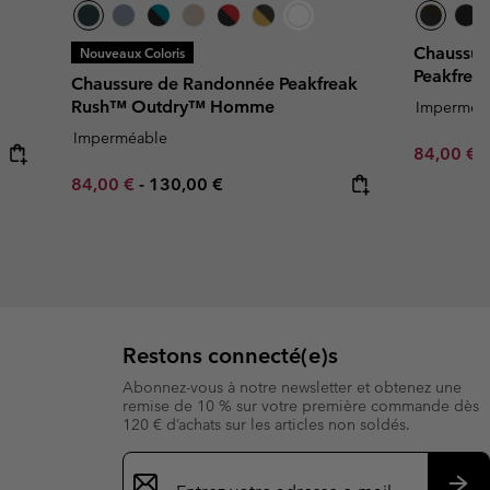
Chaussur
Nouveaux Coloris
Peakfre
Chaussure de Randonnée Peakfreak
Rush™ Outdry™ Homme
Imperméa
Imperméable
Sale price
R
84,00 €
1
Minimum sale price:
Maximum price:
84,00 €
-
130,00 €
Restons connecté(e)s
Abonnez-vous à notre newsletter et obtenez une
remise de 10 % sur votre première commande dès
120 € d’achats sur les articles non soldés.
Inscription
par