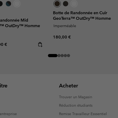
Botte de Randonnée en Cuir
GeoTerra™ OutDry™ Homme
Randonnée Mid
sh™ OutDry™ Homme
Imperméable
Regular price:
180,00 €
rice:
mum price:
00 €
tre
Acheter
Trouver un Magasin
Réduction étudiants
entreprise
Remise Travailleur Esssentiel