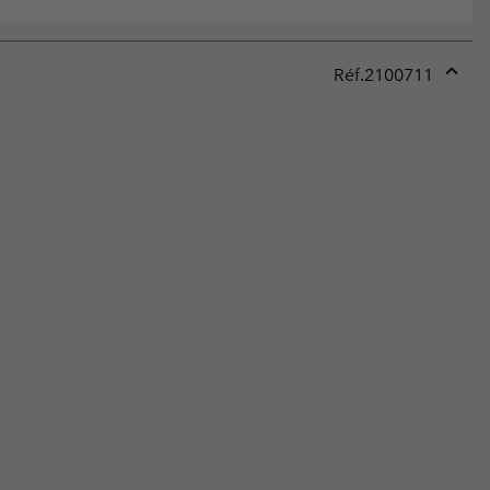
Réf.
2100711
Expan
or
collap
sectio