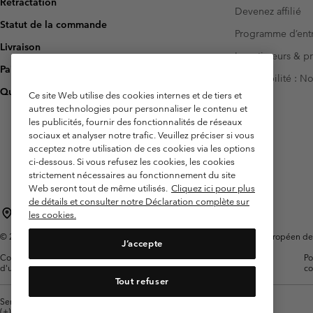
Rétractation
Devenez affilié
Statut de la commande
Programme d’entr
Livraison
Investisseurs & p
Paiement
Accessibilité : 
Questions fréquentes
Ce site Web utilise des cookies internes et de tiers et
autres technologies pour personnaliser le contenu et
les publicités, fournir des fonctionnalités de réseaux
sociaux et analyser notre trafic. Veuillez préciser si vous
acceptez notre utilisation de ces cookies via les options
ci-dessous. Si vous refusez les cookies, les cookies
strictement nécessaires au fonctionnement du site
Web seront tout de même utilisés.
Cliquez ici pour plus
de détails et consulter notre Déclaration complète sur
France
les cookies.
©
2026
Columbia Sportswear Europe SAS. 5 Rue de la Haye, Espace Européen de l'e
J’accepte
Conditions
Conditions Générales de
Garanties
Po
d'utilisation
Vente
Légales
co
Tout refuser
Service client: Lun - Sam de 9h à 13h et de 14h à 18h
(+)33159500000