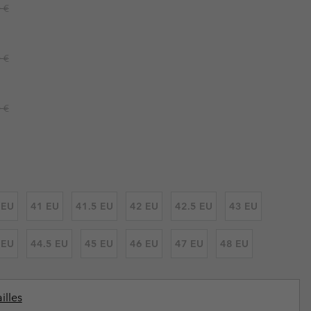
ours de cou
ours de cou
r price:
 €
Guide Des Articles Imperméables
Guide Des Articles Imperméables
i & d'hiver
i & d'Hiver
r price:
 grandes tailles
articles femme
 €
articles homme
r price:
 €
 EU
41 EU
41.5 EU
42 EU
42.5 EU
43 EU
 EU
44.5 EU
45 EU
46 EU
47 EU
48 EU
illes