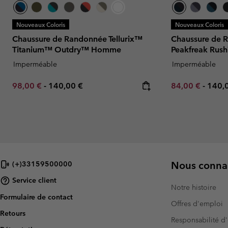
Nouveaux Coloris
Nouveaux Coloris
Chaussure de Randonnée Tellurix™
Chaussure de 
Titanium™ Outdry™ Homme
Peakfreak Ru
Imperméable
Imperméable
Minimum sale price:
Maximum price:
Minimum sale p
Maxi
98,00 €
-
140,00 €
84,00 €
-
140,
Nous connai
(+)33159500000
Service client
Notre histoire
Formulaire de contact
Offres d'emploi
Retours
Responsabilité d'