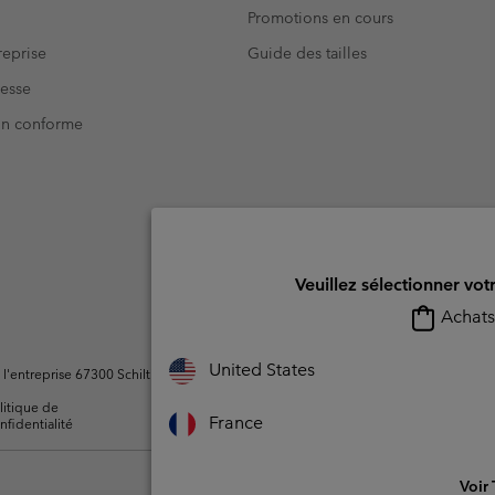
Promotions en cours
eprise
Guide des tailles
resse
Non conforme
Veuillez sélectionner vot
Achats 
United States
ntreprise 67300 Schiltigheim, France. Tous droits réservés.
litique de
Conditions d'utilisation -
Conditions D'util
France
nfidentialité
Membres
l'utilisateur
Voir 