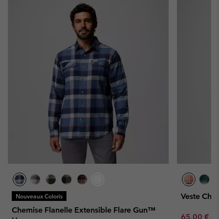
Veste Ch
Nouveaux Coloris
Chemise Flanelle Extensible Flare Gun™
Sale price:
Re
65,00 €
13