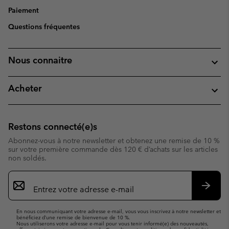
Paiement
Questions fréquentes
Nous connaitre
Acheter
Restons connecté(e)s
Abonnez-vous à notre newsletter et obtenez une remise de 10 %
sur votre première commande dès 120 € d’achats sur les articles
non soldés.
Inscription
par
e-
S’abo
mail
En nous communiquant votre adresse e-mail, vous vous inscrivez à notre newsletter et
bénéficiez d’une remise de bienvenue de 10 %.
Nous utiliserons votre adresse e-mail pour vous tenir informé(e) des nouveautés,