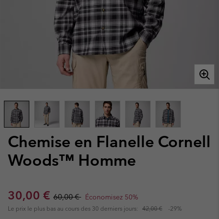
Chemise en Flanelle Cornell
Woods™ Homme
Sale price:
Regular price:
30,00 €
60,00 €
Économisez 50%
Le prix le plus bas au cours des 30 derniers jours:
42,00 €
-29%