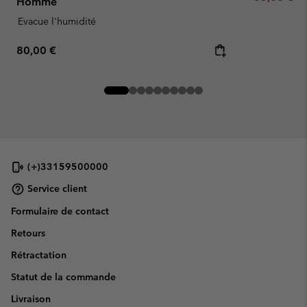
Homme
Evacue l'humidité
Regular price:
80,00 €
(+)33159500000
Service client
Formulaire de contact
Retours
Rétractation
Statut de la commande
Livraison