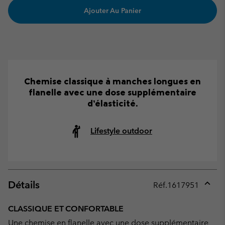
Ajouter Au Panier
Chemise classique à manches longues en
flanelle avec une dose supplémentaire
d’élasticité.
Lifestyle outdoor
Détails
Réf.
1617951
Expan
or
CLASSIQUE ET CONFORTABLE
collap
Une chemise en flanelle avec une dose supplémentaire
sectio