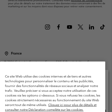
offres et événements promotionnels. Consultez notre
politique de confidentialité
pour plus de détails sur notre traitement des données vous concernant à des fins de
marketing et sur les moyens dont vous disposez pour retirer votre consentement.
France
©
2026
Columbia Sportswear Europe SAS. 5 Rue de la Haye, Espace
Européen de l'entreprise 67300 Schiltigheim, France. Tous droits réservés.
Conditions d'utilisation
Conditions Générales de Vente
Ce site Web utilise des cookies internes et de tiers et autres
Garanties Légales
Politique de confidentialité
technologies pour personnaliser le contenu et les publicités,
fournir des fonctionnalités de réseaux sociaux et analyser notre
Veuillez sélectionner votre pays d’expédition et
Conditions d'utilisation - Membres
trafic. Veuillez préciser si vous acceptez notre utilisation de ces
votre langue
cookies via les options ci-dessous. Si vous refusez les cookies, les
Conditions D'utilisation - Contenu généré par l'utilisateur
Impressum
Achats en ligne disponibles
cookies strictement nécessaires au fonctionnement du site Web
Cookies
Public CBCR
seront tout de même utilisés.
Cliquez ici pour plus de détails et
consulter notre Déclaration complète sur les cookies.
Achat
United States