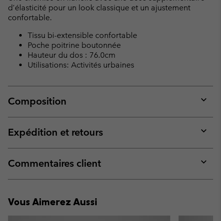
d’élasticité pour un look classique et un ajustement
confortable.
Tissu bi-extensible confortable
Poche poitrine boutonnée
Hauteur du dos : 76.0cm
Utilisations: Activités urbaines
Composition
Expan
or
collap
Expédition et retours
sectio
Expan
or
collap
Commentaires client
sectio
Expan
or
collap
Vous Aimerez Aussi
sectio