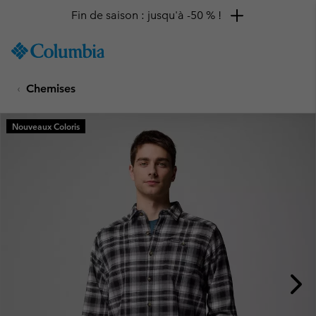
Fin de saison : jusqu'à -50 % !
SKIP
Columbia
TO
Sportswear
CONTENT
Chemises
SKIP
TO
MAIN
Nouveaux Coloris
NAV
SKIP
TO
SEARCH