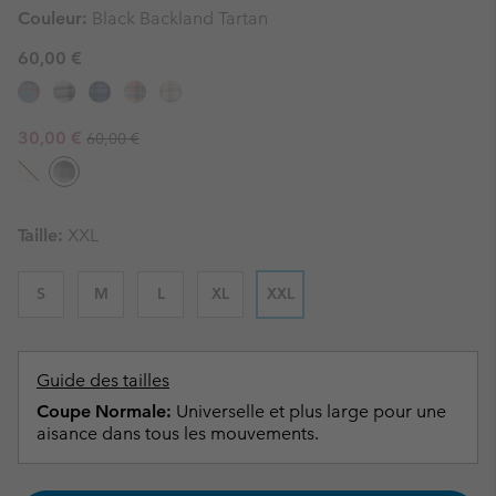
Couleur:
Black Backland Tartan
60,00 €
Regular price:
Sale price:
30,00 €
60,00 €
Taille:
XXL
S
M
L
XL
XXL
Guide des tailles
Coupe Normale:
Universelle et plus large pour une
aisance dans tous les mouvements.