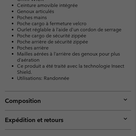
Ceinture amovible intégrée
Genoux articulés
Poches mains
Poche cargo à fermeture velcro
Ourlet réglable à l’aide d’un cordon de serrage
Poche cargo de sécurité zippée
Poche arrière de sécurité zippée
Poches arrière
Mailles aérées à l’arrière des genoux pour plus
d’aération
Ce produit a été traité avec la technologie Insect
Shield.
Utilisations: Randonnée
Composition
Expan
or
collap
Expédition et retours
sectio
Expan
or