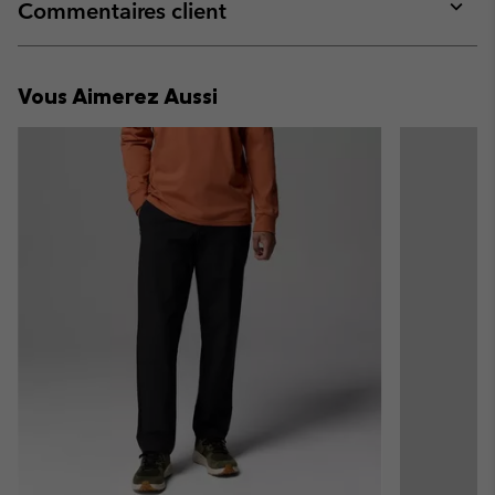
collap
Commentaires client
sectio
Expan
or
collap
Vous Aimerez Aussi
sectio