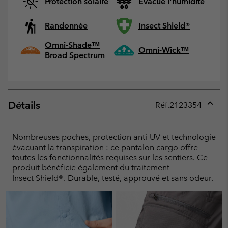
Protection solaire
Evacue l'humidité
Randonnée
Insect Shield®
Omni-Shade™
Omni-Wick™
Broad Spectrum
Détails
Réf.
2123354
Expan
or
collap
Nombreuses poches, protection anti-UV et technologie
sectio
évacuant la transpiration : ce pantalon cargo offre
toutes les fonctionnalités requises sur les sentiers. Ce
produit bénéficie également du traitement
Insect Shield®. Durable, testé, approuvé et sans odeur.