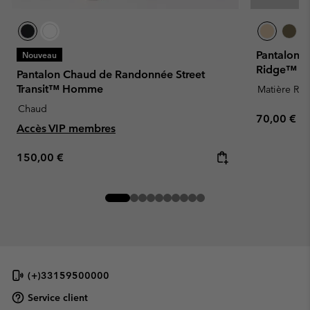
Pantalon d
Nouveau
Ridge™ 
Pantalon Chaud de Randonnée Street
Transit™ Homme
Matière Rec
Chaud
Regular pr
70,00 €
Accès VIP membres
Regular price:
150,00 €
(+)33159500000
Service client