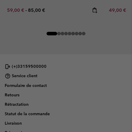
Minimum sale price:
Maximum price:
Sale price:
Re
59,00 €
-
85,00 €
49,00 €
70
(+)33159500000
Service client
Formulaire de contact
Retours
Rétractation
Statut de la commande
Livraison