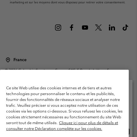
marketing et sur les moyens dont vous disposez pour retirer votre consentement.
France
©
2026
Columbia Sportswear Europe SAS. 5 Rue de la Haye, Espace
Européen de l'entreprise 67300 Schiltigheim, France. Tous droits réservés.
Conditions d'utilisation
Conditions Générales de Vente
Ce site Web utilise des cookies internes et de tiers et autres
Garanties Légales
Politique de confidentialité
technologies pour personnaliser le contenu et les publicités,
fournir des fonctionnalités de réseaux sociaux et analyser notre
Veuillez sélectionner votre pays d’expédition et
Conditions d'utilisation - Membres
trafic. Veuillez préciser si vous acceptez notre utilisation de ces
votre langue
cookies via les options ci-dessous. Si vous refusez les cookies, les
Conditions D'utilisation - Contenu généré par l'utilisateur
Impressum
Achats en ligne disponibles
cookies strictement nécessaires au fonctionnement du site Web
Cookies
Public CBCR
seront tout de même utilisés.
Cliquez ici pour plus de détails et
consulter notre Déclaration complète sur les cookies.
Achat
United States
en
Service client: Lun - Sam de 9h à 13h et de 14h à 18h