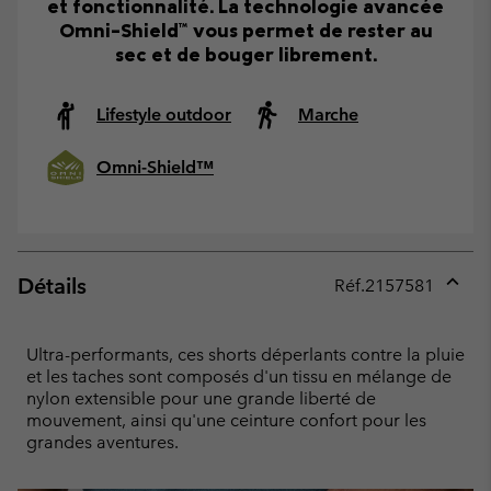
et fonctionnalité. La technologie avancée
Omni-Shield™ vous permet de rester au
sec et de bouger librement.
Lifestyle outdoor
Marche
Omni-Shield™
Détails
Réf.
2157581
Expan
or
collap
Ultra-performants, ces shorts déperlants contre la pluie
sectio
et les taches sont composés d'un tissu en mélange de
nylon extensible pour une grande liberté de
mouvement, ainsi qu'une ceinture confort pour les
grandes aventures.