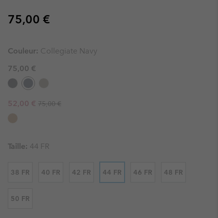
Regular price:
75,00 €
Couleur:
Collegiate Navy
75,00 €
Regular price:
Sale price:
52,00 €
75,00 €
Taille:
44 FR
38 FR
40 FR
42 FR
44 FR
46 FR
48 FR
50 FR