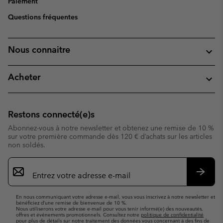
Paiement
Questions fréquentes
Nous connaitre
Acheter
Restons connecté(e)s
Abonnez-vous à notre newsletter et obtenez une remise de 10 %
sur votre première commande dès 120 € d’achats sur les articles
non soldés.
Inscription
par
e-
S’abo
mail
En nous communiquant votre adresse e-mail, vous vous inscrivez à notre newsletter et
bénéficiez d’une remise de bienvenue de 10 %.
Nous utiliserons votre adresse e-mail pour vous tenir informé(e) des nouveautés,
offres et événements promotionnels. Consultez notre
politique de confidentialité
pour plus de détails sur notre traitement des données vous concernant à des fins de