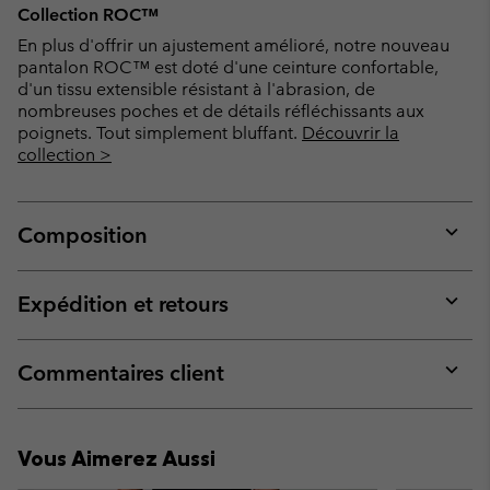
Collection ROC™
En plus d'offrir un ajustement amélioré, notre nouveau
pantalon ROC™ est doté d'une ceinture confortable,
d'un tissu extensible résistant à l'abrasion, de
nombreuses poches et de détails réfléchissants aux
poignets. Tout simplement bluffant.
Découvrir la
collection >
Composition
Expan
or
collap
Expédition et retours
sectio
Expan
or
collap
Commentaires client
sectio
Expan
or
collap
Vous Aimerez Aussi
sectio