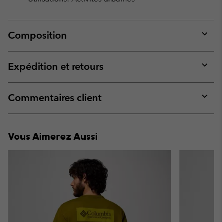
Composition
Expan
or
collap
Expédition et retours
sectio
Expan
or
collap
Commentaires client
sectio
Expan
or
collap
Vous Aimerez Aussi
sectio