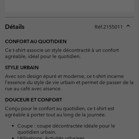
Détails
Réf.
2155011
Expan
or
CONFORT AU QUOTIDIEN
collap
Ce t-shirt associe un style décontracté à un confort
sectio
agréable, idéal pour le quotidien.
STYLE URBAIN
Avec son design épuré et moderne, ce t-shirt incarne
l'essence du style de vie urbain et permet de passer de la
rue au café avec aisance.
DOUCEUR ET CONFORT
Conçu pour le confort au quotidien, ce t-shirt est
agréable à porter tout au long de la journée.
Coupe : coupe décontractée idéale pour le
quotidien urbain.
Utilisations: Activités urbaines