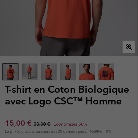
T-shirt en Coton Biologique
avec Logo CSC™ Homme
Sale price:
Regular price:
15,00 €
30,00 €
Économisez 50%
Le prix le plus bas au cours des 30 derniers jours:
15,00 €
0%