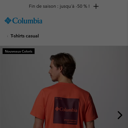
Fin de saison : jusqu'à -50 % !
SKIP
Columbia
TO
Sportswear
CONTENT
T-shirts casual
SKIP
TO
MAIN
Nouveaux Coloris
NAV
SKIP
TO
SEARCH