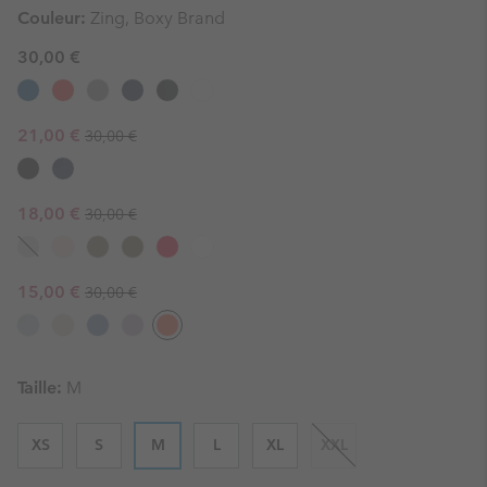
Couleur:
Zing, Boxy Brand
30,00 €
Regular price:
Sale price:
21,00 €
30,00 €
Regular price:
Sale price:
18,00 €
30,00 €
Regular price:
Sale price:
15,00 €
30,00 €
Taille:
M
XS
S
M
L
XL
XXL