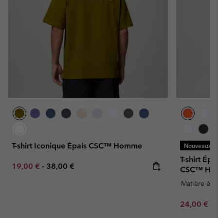
T-shirt Iconique Épais CSC™ Homme
Nouveaux Co
T-shirt Ép
Minimum sale price:
Maximum price:
19,00 €
-
38,00 €
CSC™ Ho
Matière épa
Minimum sa
24,00 €
-