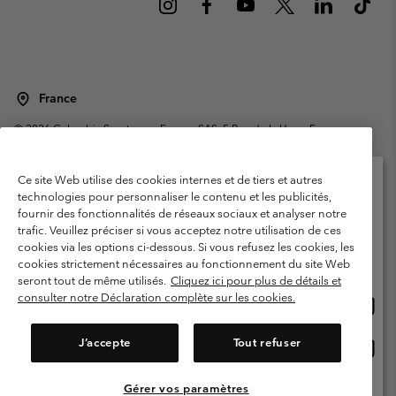
France
©
2026
Columbia Sportswear Europe SAS. 5 Rue de la Haye, Espace
Européen de l'entreprise 67300 Schiltigheim, France. Tous droits réservés.
Conditions d'utilisation
Conditions Générales de Vente
Ce site Web utilise des cookies internes et de tiers et autres
Garanties Légales
Politique de confidentialité
technologies pour personnaliser le contenu et les publicités,
fournir des fonctionnalités de réseaux sociaux et analyser notre
Veuillez sélectionner votre pays d’expédition et
Conditions d'utilisation - Membres
trafic. Veuillez préciser si vous acceptez notre utilisation de ces
votre langue
cookies via les options ci-dessous. Si vous refusez les cookies, les
Conditions D'utilisation - Contenu généré par l'utilisateur
Impressum
Achats en ligne disponibles
cookies strictement nécessaires au fonctionnement du site Web
Cookies
Public CBCR
seront tout de même utilisés.
Cliquez ici pour plus de détails et
consulter notre Déclaration complète sur les cookies.
Achat
United States
en
Service client: Lun - Sam de 9h à 13h et de 14h à 18h
(+)33159500000
ligne
J’accepte
Tout refuser
Achat
France
dispon
en
ligne
Gérer vos paramètres