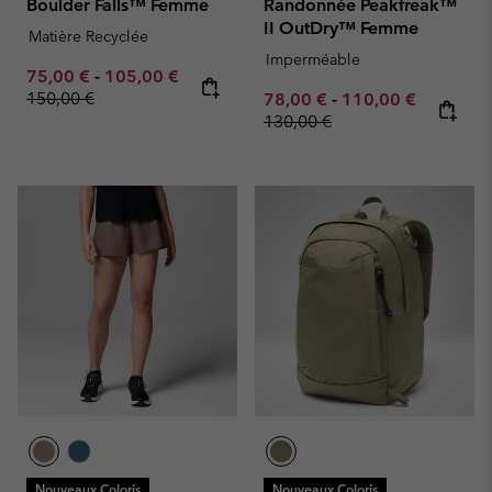
Boulder Falls™ Femme
Randonnée Peakfreak™
II OutDry™ Femme
Matière Recyclée
Imperméable
Minimum sale price:
Maximum sale price:
Regular price:
75,00 €
-
105,00 €
150,00 €
Minimum sale price:
Maximum sale pric
Regular p
78,00 €
-
110,00 €
130,00 €
Nouveaux Coloris
Nouveaux Coloris