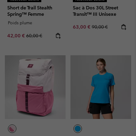
Short de Trail Stealth
Sac à Dos 30L Street
Spring™ Femme
Transit™ III Unisexe
Poids plume
Sale price:
Regular price:
63,00 €
90,00 €
Sale price:
Regular price:
42,00 €
60,00 €