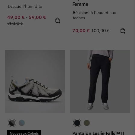
Femme
Evacue l'humidité
Résistant à l'eau et aux
Minimum sale price:
Maximum sale price:
Regular price:
49,00 €
-
59,00 €
taches
70,00 €
Sale price:
Regular price:
70,00 €
100,00 €
Pantalon Leslie Falls™ II
Nouveaux Coloris