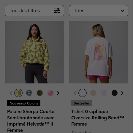
Tous les filtres
Trier
Nouveaux Coloris
Bestseller
Polaire Sherpa Courte
T-shirt Graphique
Semi-boutonnée avec
Oversize Rolling Bend™
Imprimé Helvetia™ II
Femme
Femme
Coton Bio