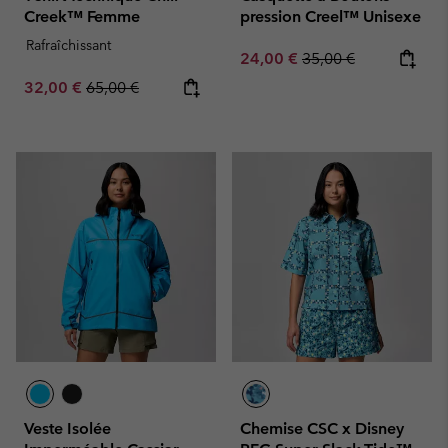
Creek™ Femme
pression Creel™ Unisexe
Rafraîchissant
Sale price:
Regular price:
24,00 €
35,00 €
Sale price:
Regular price:
32,00 €
65,00 €
Veste Isolée
Chemise CSC x Disney