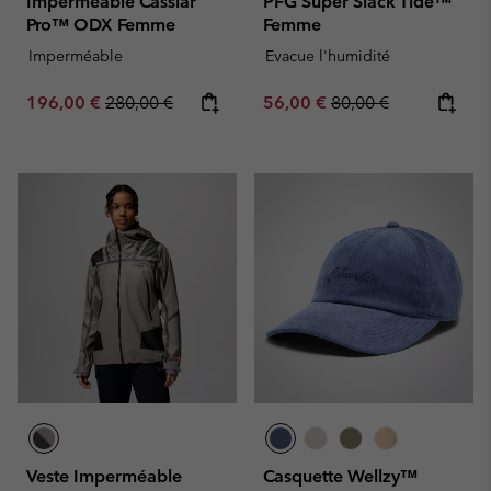
Imperméable Cassiar
PFG Super Slack Tide™
Pro™ ODX Femme
Femme
Imperméable
Evacue l'humidité
Sale price:
Regular price:
Sale price:
Regular price:
196,00 €
280,00 €
56,00 €
80,00 €
Veste Imperméable
Casquette Wellzy™