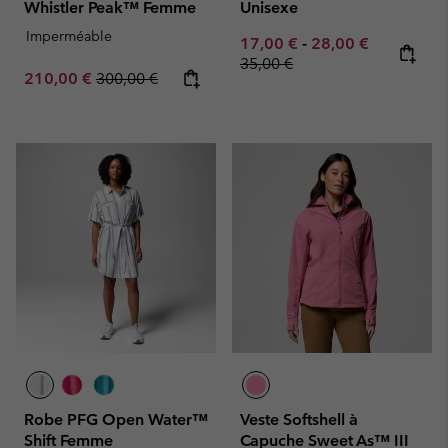
Whistler Peak™ Femme
Unisexe
Imperméable
Minimum sale price:
Maximum sale pric
Regular pr
17,00 €
-
28,00 €
35,00 €
Sale price:
Regular price:
210,00 €
300,00 €
Robe PFG Open Water™
Veste Softshell à
Shift Femme
Capuche Sweet As™ III