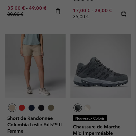
Minimum sale price:
Maximum sale price:
Regular price:
35,00 €
-
49,00 €
Minimum sale price:
Maximum sale pric
Regular pr
17,00 €
-
28,00 €
80,00 €
35,00 €
Short de Randonnée
Nouveaux Coloris
Columbia Leslie Falls™ II
Chaussure de Marche
Femme
Mid Imperméable