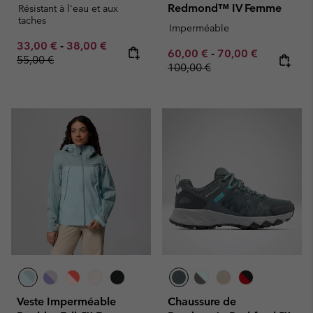
Redmond™ IV Femme
Résistant à l'eau et aux
taches
Imperméable
Minimum sale price:
Maximum sale price:
Regular price:
33,00 €
-
38,00 €
Minimum sale price:
Maximum sale pric
Regular pr
60,00 €
-
70,00 €
55,00 €
100,00 €
Veste Imperméable
Chaussure de