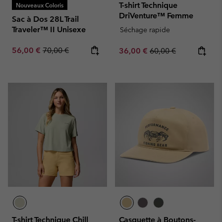
T-shirt Technique
Nouveaux Coloris
DriVenture™ Femme
Sac à Dos 28L Trail
Traveler™ II Unisexe
Séchage rapide
Sale price:
Regular price:
56,00 €
70,00 €
Sale price:
Regular price:
36,00 €
60,00 €
T-shirt Technique Chill
Casquette à Boutons-