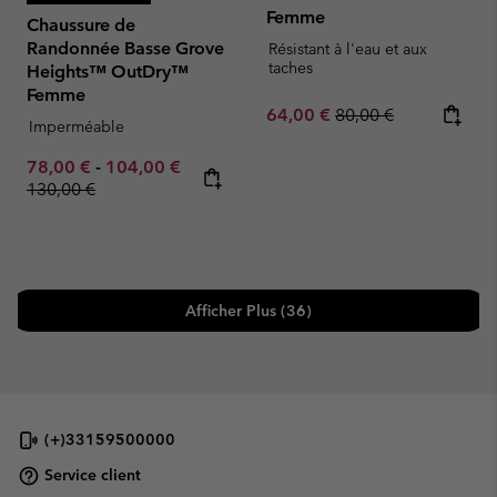
Femme
Chaussure de
Randonnée Basse Grove
Résistant à l'eau et aux
taches
Heights™ OutDry™
Femme
Sale price:
Regular price:
64,00 €
80,00 €
Imperméable
Minimum sale price:
Maximum sale price:
Regular price:
78,00 €
-
104,00 €
130,00 €
Afficher Plus (36)
(+)33159500000
Service client