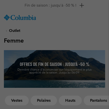
Remise de 10 % à saisir
SKIP
Columbia
TO
Sportswear
CONTENT
Outlet
SKIP
TO
Femme
MAIN
NAV
SKIP
TO
SEARCH
OFFRES DE FIN DE SAISON : JUSQU’À -50 %
Dernière chance d'économiser sur l'équipement le plus
apprécié de la saison.
Jusqu'au 06/09.
Vestes
Polaires
Hauts
Pantalons