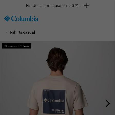
Fin de saison : jusqu'à -50 % !
SKIP
Columbia
TO
Sportswear
CONTENT
T-shirts casual
SKIP
TO
MAIN
Nouveaux Coloris
NAV
SKIP
TO
SEARCH