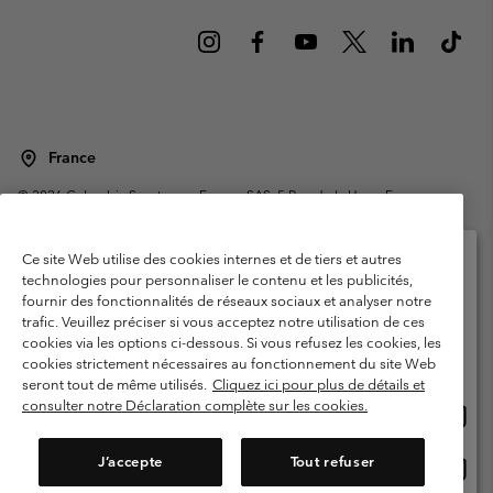
France
©
2026
Columbia Sportswear Europe SAS. 5 Rue de la Haye, Espace
Européen de l'entreprise 67300 Schiltigheim, France. Tous droits réservés.
Conditions d'utilisation
Conditions Générales de Vente
Ce site Web utilise des cookies internes et de tiers et autres
Garanties Légales
Politique de confidentialité
technologies pour personnaliser le contenu et les publicités,
fournir des fonctionnalités de réseaux sociaux et analyser notre
Veuillez sélectionner votre pays d’expédition et
Conditions d'utilisation - Membres
trafic. Veuillez préciser si vous acceptez notre utilisation de ces
votre langue
cookies via les options ci-dessous. Si vous refusez les cookies, les
Conditions D'utilisation - Contenu généré par l'utilisateur
Impressum
Achats en ligne disponibles
cookies strictement nécessaires au fonctionnement du site Web
Cookies
Public CBCR
seront tout de même utilisés.
Cliquez ici pour plus de détails et
consulter notre Déclaration complète sur les cookies.
Achat
United States
en
Service client: Lun - Sam de 9h à 13h et de 14h à 18h
(+)33159500000
ligne
J’accepte
Tout refuser
Achat
France
dispon
en