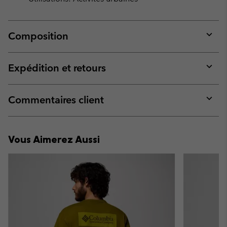
Composition
Expan
or
collap
Expédition et retours
sectio
Expan
or
collap
Commentaires client
sectio
Expan
or
collap
Vous Aimerez Aussi
sectio