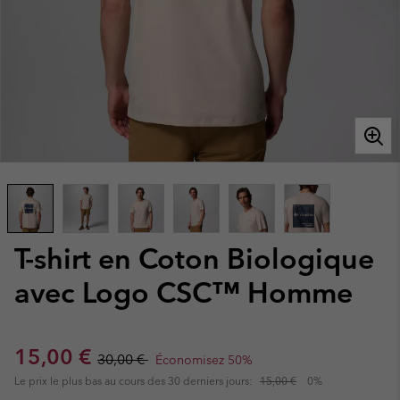
T-shirt en Coton Biologique
avec Logo CSC™ Homme
Sale price:
Regular price:
15,00 €
30,00 €
Économisez 50%
Le prix le plus bas au cours des 30 derniers jours:
15,00 €
0%