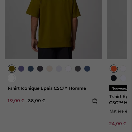
T-shirt Iconique Épais CSC™ Homme
Nouveaux Co
T-shirt Ép
Minimum sale price:
Maximum price:
19,00 €
-
38,00 €
CSC™ Ho
Matière épa
Minimum sa
24,00 €
-