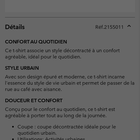
Détails
Réf.
2155011
Expan
or
CONFORT AU QUOTIDIEN
collap
Ce t-shirt associe un style décontracté à un confort
sectio
agréable, idéal pour le quotidien.
STYLE URBAIN
Avec son design épuré et moderne, ce t-shirt incarne
l'essence du style de vie urbain et permet de passer de la
rue au café avec aisance.
DOUCEUR ET CONFORT
Conçu pour le confort au quotidien, ce t-shirt est
agréable à porter tout au long de la journée.
Coupe : coupe décontractée idéale pour le
quotidien urbain.
Utilisations: Activités urbaines