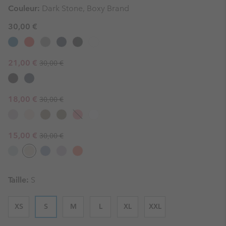
Couleur:
Dark Stone, Boxy Brand
30,00 €
Regular price:
Sale price:
21,00 €
30,00 €
Regular price:
Sale price:
18,00 €
30,00 €
Regular price:
Sale price:
15,00 €
30,00 €
Taille:
S
XS
S
M
L
XL
XXL