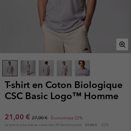
T-shirt en Coton Biologique
CSC Basic Logo™ Homme
Sale price:
Regular price:
21,00 €
27,00 €
Économisez 22%
Le prix le plus bas au cours des 30 derniers jours:
27,00 €
-22%