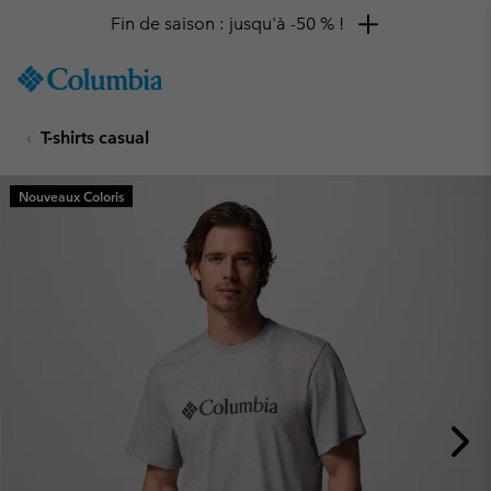
Fin de saison : jusqu'à -50 % !
SKIP
Columbia
TO
Sportswear
CONTENT
T-shirts casual
SKIP
TO
MAIN
Nouveaux Coloris
NAV
SKIP
TO
SEARCH