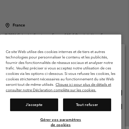
France
©
2026
Columbia Sportswear Europe SAS. 5 Rue de la Haye, Espace
Européen de l'entreprise 67300 Schiltigheim, France. Tous droits réservés.
Conditions d'utilisation
Conditions Générales de Vente
Ce site Web utilise des cookies internes et de tiers et autres
Garanties Légales
Politique de confidentialité
technologies pour personnaliser le contenu et les publicités,
fournir des fonctionnalités de réseaux sociaux et analyser notre
Veuillez sélectionner votre pays d’expédition et
Conditions d'utilisation - Membres
trafic. Veuillez préciser si vous acceptez notre utilisation de ces
votre langue
cookies via les options ci-dessous. Si vous refusez les cookies, les
Conditions D'utilisation - Contenu généré par l'utilisateur
Impressum
Achats en ligne disponibles
cookies strictement nécessaires au fonctionnement du site Web
Cookies
Public CBCR
seront tout de même utilisés.
Cliquez ici pour plus de détails et
consulter notre Déclaration complète sur les cookies.
Achat
United States
en
Service client: Lun - Sam de 9h à 13h et de 14h à 18h
(+)33159500000
ligne
J’accepte
Tout refuser
Achat
France
dispon
en
ligne
Gérer vos paramètres
Voir Tous Les Pays
dispon
de cookies