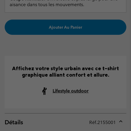
aisance dans tous les mouvements.
Ajouter Au Panier
Affichez votre style urbain avec ce t-shirt
graphique alliant confort et allure.
Lifestyle outdoor
Détails
Réf.
2155001
Expan