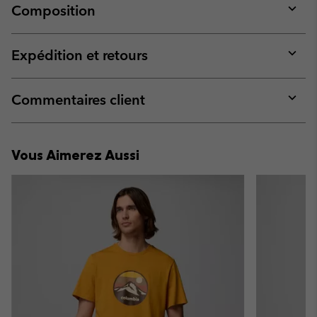
Composition
Expan
or
collap
Expédition et retours
sectio
Expan
or
collap
Commentaires client
sectio
Expan
or
collap
Vous Aimerez Aussi
sectio