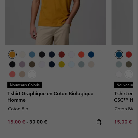
Nouveaux Coloris
Nouveaux Co
T-shirt Graphique en Coton Biologique
T-shirt en
Homme
CSC™ Ho
Coton Bio
Coton Bio
Minimum sale price:
Maximum price:
Minimum sa
15,00 €
-
30,00 €
15,00 €
-