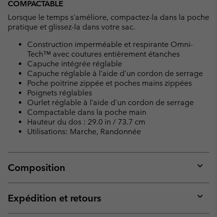
COMPACTABLE
Lorsque le temps s’améliore, compactez-la dans la poche
pratique et glissez-la dans votre sac.
Construction imperméable et respirante Omni-
Tech™ avec coutures entièrement étanches
Capuche intégrée réglable
Capuche réglable à l’aide d’un cordon de serrage
Poche poitrine zippée et poches mains zippées
Poignets réglables
Ourlet réglable à l’aide d’un cordon de serrage
Compactable dans la poche main
Hauteur du dos : 29.0 in / 73.7 cm
Utilisations: Marche, Randonnée
Composition
Expan
or
collap
Expédition et retours
sectio
Expan
or