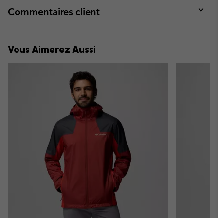
collap
Commentaires client
sectio
Expan
or
collap
Vous Aimerez Aussi
sectio