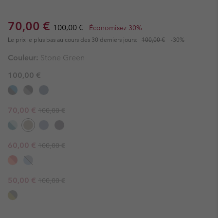
Sale price:
Regular price:
70,00 €
100,00 €
Économisez 30%
Le prix le plus bas au cours des 30 derniers jours:
100,00 €
-30%
Couleur:
Stone Green
100,00 €
Regular price:
Sale price:
70,00 €
100,00 €
Regular price:
Sale price:
60,00 €
100,00 €
Regular price:
Sale price:
50,00 €
100,00 €