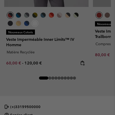
Nouveaux Co
Veste Imp
Nouveaux Coloris
Trailborn
Veste Imperméable Inner Limits™ IV
Compressib
Homme
Matière Recyclée
Minimum sa
80,00 €
-
Minimum sale price:
Maximum price:
60,00 €
-
120,00 €
(+)33159500000
Service client