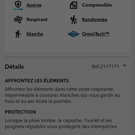
Averse
Compressible
Respirant
Randonnée
Marche
Omni-Tech™
Détails
Réf.
2117171
Expan
or
AFFRONTEZ LES ÉLÉMENTS
collap
Affrontez les éléments dans cette veste respirante
sectio
imperméable à coutures étanches qui vous garde au
frais et au sec toute la journée.
PROTECTION
Lorsque la pluie tombe, la capuche, l’ourlet et les
poignets réglables vous protègent des intempéries.