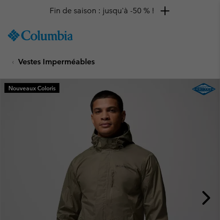
Fin de saison : jusqu'à -50 % !
SKIP
Columbia
TO
Sportswear
CONTENT
Vestes Imperméables
SKIP
TO
MAIN
Nouveaux Coloris
NAV
SKIP
TO
SEARCH