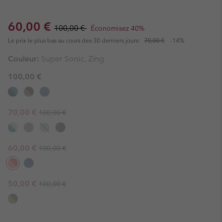
Sale price:
Regular price:
60,00 €
100,00 €
Économisez 40%
Le prix le plus bas au cours des 30 derniers jours:
70,00 €
-14%
Couleur:
Super Sonic, Zing
100,00 €
Regular price:
Sale price:
70,00 €
100,00 €
Regular price:
Sale price:
60,00 €
100,00 €
Regular price:
Sale price:
50,00 €
100,00 €