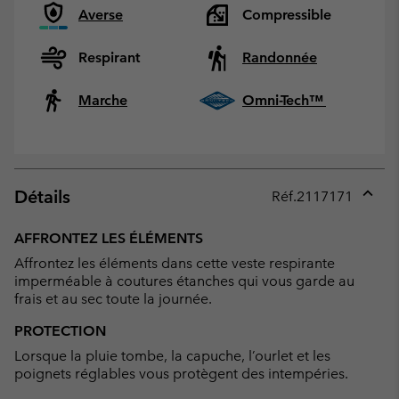
Averse
Compressible
Respirant
Randonnée
Marche
Omni-Tech™
Détails
Réf.
2117171
Expan
or
AFFRONTEZ LES ÉLÉMENTS
collap
Affrontez les éléments dans cette veste respirante
sectio
imperméable à coutures étanches qui vous garde au
frais et au sec toute la journée.
PROTECTION
Lorsque la pluie tombe, la capuche, l’ourlet et les
poignets réglables vous protègent des intempéries.