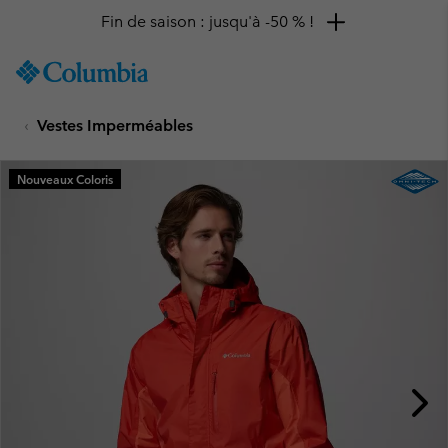
Fin de saison : jusqu'à -50 % !
SKIP
Columbia
TO
Sportswear
CONTENT
Vestes Imperméables
SKIP
TO
MAIN
Nouveaux Coloris
NAV
SKIP
TO
SEARCH