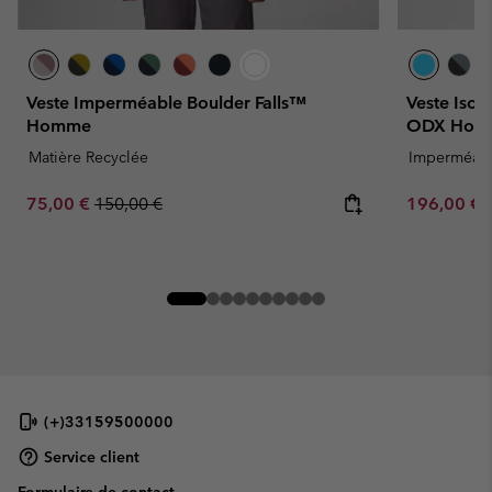
Veste Imperméable Boulder Falls™
Veste Isol
Homme
ODX Hom
Matière Recyclée
Imperméab
Sale price:
Regular price:
Sale price:
75,00 €
150,00 €
196,00 €
(+)33159500000
Service client