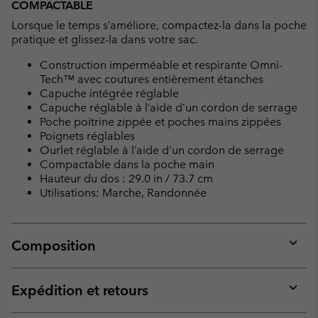
COMPACTABLE
Lorsque le temps s’améliore, compactez-la dans la poche
pratique et glissez-la dans votre sac.
Construction imperméable et respirante Omni-
Tech™ avec coutures entièrement étanches
Capuche intégrée réglable
Capuche réglable à l’aide d’un cordon de serrage
Poche poitrine zippée et poches mains zippées
Poignets réglables
Ourlet réglable à l’aide d’un cordon de serrage
Compactable dans la poche main
Hauteur du dos : 29.0 in / 73.7 cm
Utilisations: Marche, Randonnée
Composition
Expan
or
collap
Expédition et retours
sectio
Expan
or