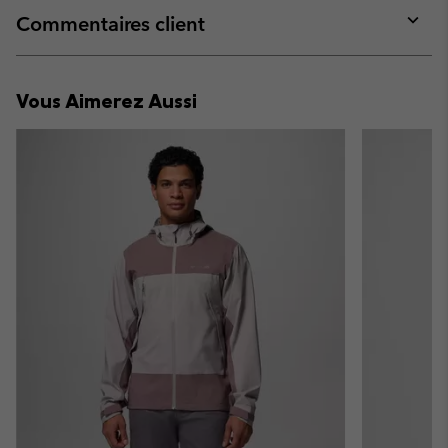
collap
Commentaires client
sectio
Expan
or
collap
Vous Aimerez Aussi
sectio