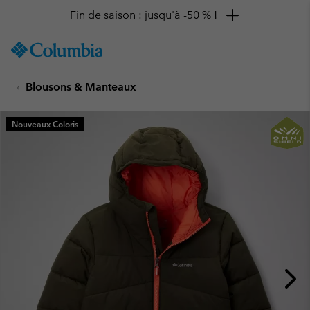
Fin de saison : jusqu'à -50 % !
SKIP
Columbia
TO
Sportswear
CONTENT
Blousons & Manteaux
SKIP
TO
MAIN
Nouveaux Coloris
NAV
SKIP
TO
SEARCH