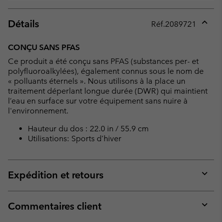
Détails
Réf.
2089721
Expan
or
CONÇU SANS PFAS
collap
Ce produit a été conçu sans PFAS (substances per- et
sectio
polyfluoroalkylées), également connus sous le nom de
« polluants éternels ». Nous utilisons à la place un
traitement déperlant longue durée (DWR) qui maintient
l’eau en surface sur votre équipement sans nuire à
l'environnement.
Hauteur du dos : 22.0 in / 55.9 cm
Utilisations: Sports d’hiver
Expédition et retours
Expan
or
collap
Commentaires client
sectio
Expan