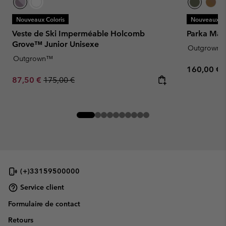
Nouveaux Coloris
Nouveaux Co
Veste de Ski Imperméable Holcomb
Parka Mar
Grove™ Junior Unisexe
Outgrown
Outgrown™
Regular pr
160,00 €
Sale price:
Regular price:
87,50 €
175,00 €
(+)33159500000
Service client
Formulaire de contact
Retours