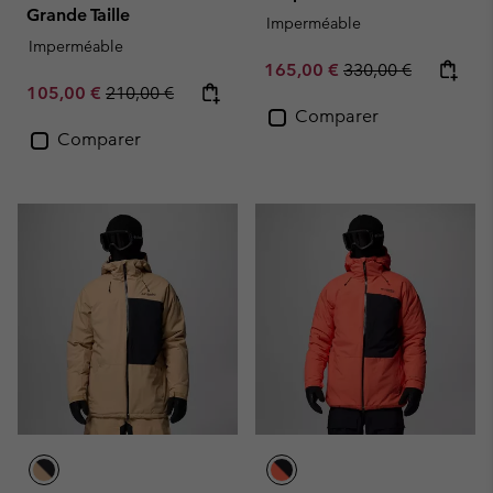
Grande Taille
Imperméable
Imperméable
Sale price:
Regular price:
165,00 €
330,00 €
Sale price:
Regular price:
105,00 €
210,00 €
Comparer
Comparer