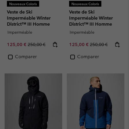
Nouveaux Coloris
Nouveaux Coloris
Veste de Ski
Veste de Ski
Imperméable Winter
Imperméable Winter
District™ III Homme
District™ III Homme
Imperméable
Imperméable
Sale price:
Regular price:
Sale price:
Regular price:
125,00 €
250,00 €
125,00 €
250,00 €
Comparer
Comparer