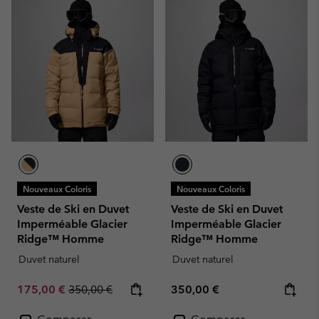
Nouveaux Coloris
Nouveaux Coloris
Veste de Ski en Duvet
Veste de Ski en Duvet
Imperméable Glacier
Imperméable Glacier
Ridge™ Homme
Ridge™ Homme
Duvet naturel
Duvet naturel
Sale price:
Regular price:
Regular price:
175,00 €
350,00 €
350,00 €