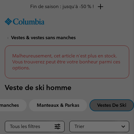
Remise de 10 % à saisir
SKIP
Columbia
TO
Sportswear
CONTENT
Vestes & vestes sans manches
SKIP
TO
MAIN
NAV
Malheureusement, cet article n'est plus en stock.
Vous trouverez peut être votre bonheur parmi ces
SKIP
options.
TO
SEARCH
Veste de ski homme
 manches
Manteaux & Parkas
Vestes De Ski
Tous les filtres
Trier