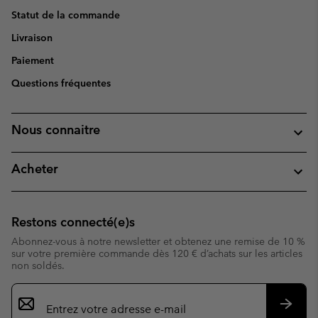
Statut de la commande
Livraison
Paiement
Questions fréquentes
Nous connaitre
Acheter
Restons connecté(e)s
Abonnez-vous à notre newsletter et obtenez une remise de 10 %
sur votre première commande dès 120 € d’achats sur les articles
non soldés.
Inscription
par