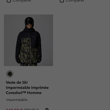
Comparer
Comparer
Veste de Ski
Imperméable Imprimée
Coreshot™ Homme
Imperméable
Sale price:
Regular price: