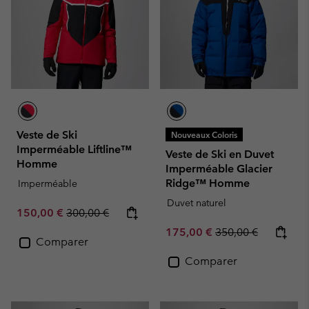
Veste de Ski
Nouveaux Coloris
Imperméable Liftline™
Veste de Ski en Duvet
Homme
Imperméable Glacier
Ridge™ Homme
Imperméable
Duvet naturel
Sale price:
Regular price:
150,00 €
300,00 €
Sale price:
Regular price:
175,00 €
350,00 €
Comparer
Comparer