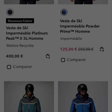
Veste de Ski
Nouveaux Coloris
Imperméable Powder
Veste de Ski
Prime™ Homme
Imperméable Platinum
Peak™ II 3L Homme
Imperméable
Matière Recyclée
Sale price:
Regular price:
125,00 €
250,00 €
Regular price:
400,00 €
Comparer
Comparer