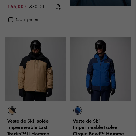
Sale price:
Regular price:
165,00 €
330,00 €
Comparer
Veste de Ski Isolée
Veste de Ski
Imperméable Last
Imperméable Isolée
Tracks™ II Homme -
Cirque Bowl™ Homme