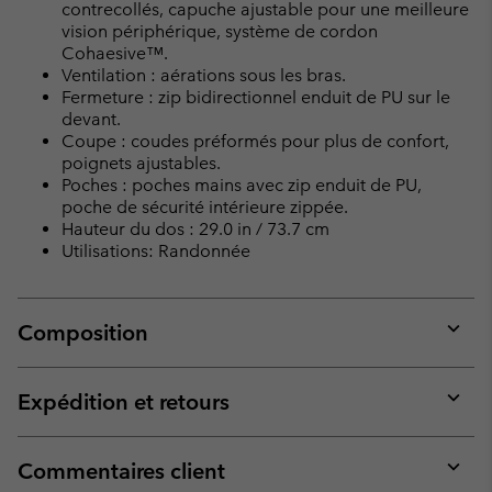
contrecollés, capuche ajustable pour une meilleure
vision périphérique, système de cordon
Cohaesive™.
Ventilation : aérations sous les bras.
Fermeture : zip bidirectionnel enduit de PU sur le
devant.
Coupe : coudes préformés pour plus de confort,
poignets ajustables.
Poches : poches mains avec zip enduit de PU,
poche de sécurité intérieure zippée.
Hauteur du dos : 29.0 in / 73.7 cm
Utilisations: Randonnée
Composition
Expan
or
collap
Expédition et retours
sectio
Expan
or
collap
Commentaires client
sectio
Expan