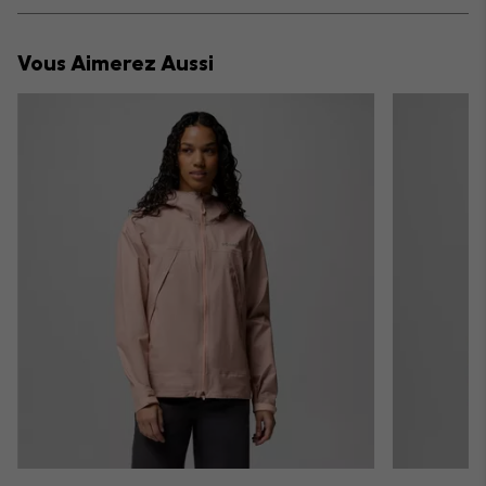
or
collap
Vous Aimerez Aussi
sectio