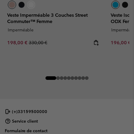
Veste Imperméable 3 Couches Street
Veste Isol
Commuter™ Femme
ODX Fem
Imperméable
Imperméab
Sale price:
Regular price:
Sale price:
198,00 €
330,00 €
196,00 €
(+)33159500000
Service client
Formulaire de contact