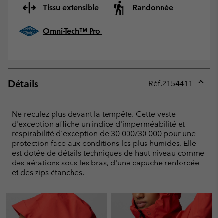
Tissu extensible
Randonnée
Omni-Tech™ Pro
Détails
Réf.
2154411
Expan
or
collap
Ne reculez plus devant la tempête. Cette veste
sectio
d'exception affiche un indice d'imperméabilité et
respirabilité d'exception de 30 000/30 000 pour une
protection face aux conditions les plus humides. Elle
est dotée de détails techniques de haut niveau comme
des aérations sous les bras, d'une capuche renforcée
et des zips étanches.