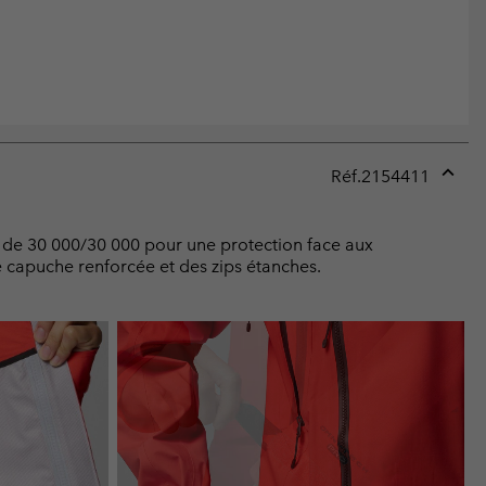
Réf.
2154411
Expan
or
collap
on de 30 000/30 000 pour une protection face aux
sectio
e capuche renforcée et des zips étanches.