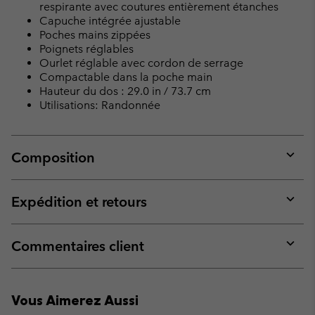
respirante avec coutures entièrement étanches
Capuche intégrée ajustable
Poches mains zippées
Poignets réglables
Ourlet réglable avec cordon de serrage
Compactable dans la poche main
Hauteur du dos : 29.0 in / 73.7 cm
Utilisations: Randonnée
Composition
Expan
or
collap
Expédition et retours
sectio
Expan
or
collap
Commentaires client
sectio
Expan
or
collap
Vous Aimerez Aussi
sectio