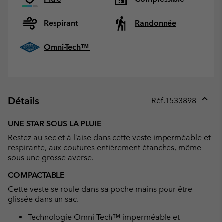
Respirant
Randonnée
Omni-Tech™
Détails
Réf.
1533898
Expan
or
UNE STAR SOUS LA PLUIE
collap
Restez au sec et à l’aise dans cette veste imperméable et
sectio
respirante, aux coutures entièrement étanches, même
sous une grosse averse.
COMPACTABLE
Cette veste se roule dans sa poche mains pour être
glissée dans un sac.
Technologie Omni-Tech™ imperméable et