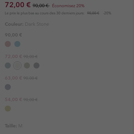
Sale price:
Regular price:
72,00 €
90,00 €
Économisez 20%
Le prix le plus bas au cours des 30 derniers jours:
90,00 €
-20%
Couleur:
Dark Stone
90,00 €
Regular price:
Sale price:
72,00 €
90,00 €
Regular price:
Sale price:
63,00 €
90,00 €
Regular price:
Sale price:
54,00 €
90,00 €
Taille:
M