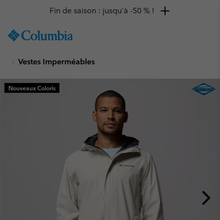
Fin de saison : jusqu'à -50 % !
SKIP
Columbia
TO
Sportswear
CONTENT
Vestes Imperméables
SKIP
TO
MAIN
Nouveaux Coloris
NAV
SKIP
TO
SEARCH