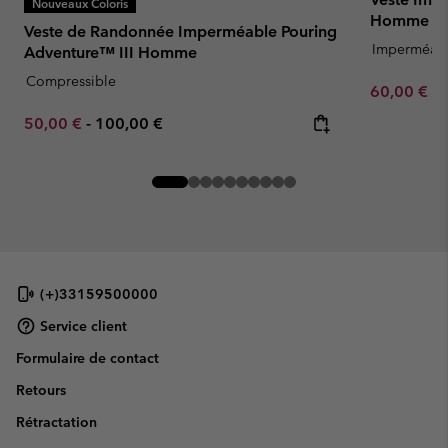
Nouveaux Coloris
Homme
Veste de Randonnée Imperméable Pouring
Imperméab
Adventure™ III Homme
Compressible
Minimum sa
60,00 €
-
Minimum sale price:
Maximum price:
50,00 €
-
100,00 €
(+)33159500000
Service client
Formulaire de contact
Retours
Rétractation