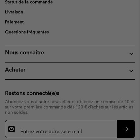
Statut de la commande
Livraison
Paiement
Questions fréquentes
Nous connaitre
Acheter
Restons connecté(e)s
Abonnez-vous à notre newsletter et obtenez une remise de 10 %
sur votre première commande dès 120 € d’achats sur les articles
non soldés.
Inscription
par
e-
S’abo