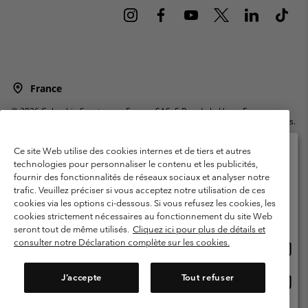
France
©
2026
Columbia Sportswear Europe SAS. 5 Rue de la Haye, Espace
Européen de l'entreprise 67300 Schiltigheim, France. Tous droits réservés.
Conditions d'utilisation
Conditions Générales de Vente
Ce site Web utilise des cookies internes et de tiers et autres
Garanties Légales
Politique de confidentialité
technologies pour personnaliser le contenu et les publicités,
fournir des fonctionnalités de réseaux sociaux et analyser notre
Veuillez sélectionner votre pays d’expédition et
Conditions d'utilisation - Membres
trafic. Veuillez préciser si vous acceptez notre utilisation de ces
votre langue
cookies via les options ci-dessous. Si vous refusez les cookies, les
Conditions D'utilisation - Contenu généré par l'utilisateur
Impressum
Achats en ligne disponibles
cookies strictement nécessaires au fonctionnement du site Web
Cookies
Public CBCR
seront tout de même utilisés.
Cliquez ici pour plus de détails et
consulter notre Déclaration complète sur les cookies.
Achat
United States
en
Service client: Lun - Sam de 9h à 13h et de 14h à 18h
(+)33159500000
ligne
J’accepte
Tout refuser
Achat
France
dispon
en
ligne