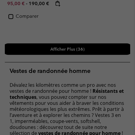
Minimum sale price:
Maximum price:
95,00 €
-
190,00 €
Comparer
Afficher Plus (36)
Vestes de randonnée homme
Dévalez les kilomètres comme un pro avec nos
vestes de randonnée pour homme !
Résistants et
techniques
, vous pouvez compter sur nos
vêtements pour vous aider à braver les conditions
météorologiques les plus extrêmes. Prêt à partir à
l’aventure et à explorer les chemins ? Vestes 3 en
1, imperméables, coupe-vents, softshell,
doudounes : découvrez tout de suite notre
sélection de
vestes de randonnée pour homme
!