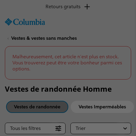
SKIP
Columbia
TO
Sportswear
CONTENT
Vestes & vestes sans manches
SKIP
TO
MAIN
NAV
Malheureusement, cet article n'est plus en stock.
Vous trouverez peut être votre bonheur parmi ces
SKIP
options.
TO
SEARCH
Vestes de randonnée Homme
Vestes de randonnée
Vestes Imperméables
Tous les filtres
Trier