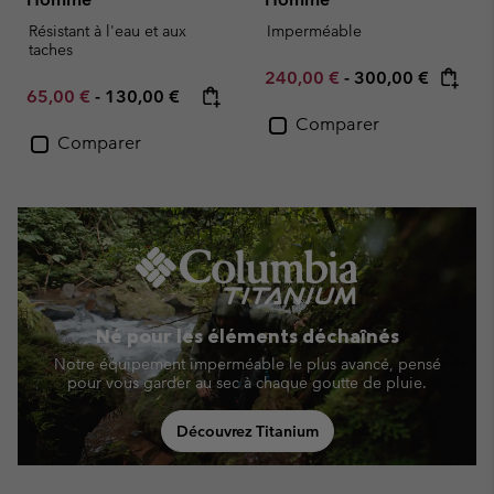
Résistant à l'eau et aux
Imperméable
taches
Minimum sale price:
Maximum price:
240,00 €
-
300,00 €
Minimum sale price:
Maximum price:
65,00 €
-
130,00 €
Comparer
Comparer
Né pour les éléments déchaînés
Notre équipement imperméable le plus avancé, pensé
pour vous garder au sec à chaque goutte de pluie.
Découvrez Titanium