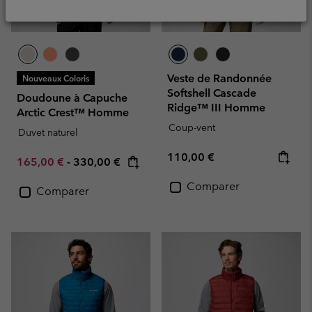
Veste de Randonnée
Nouveaux Coloris
Softshell Cascade
Doudoune à Capuche
Ridge™ III Homme
Arctic Crest™ Homme
Coup-vent
Duvet naturel
Regular price:
110,00 €
Minimum sale price:
Maximum price:
165,00 €
-
330,00 €
Comparer
Comparer