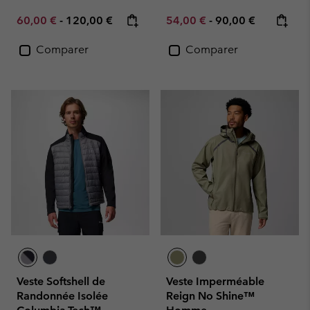
Minimum sale price:
Maximum price:
Minimum sale price:
Maximum price:
60,00 €
-
120,00 €
54,00 €
-
90,00 €
Comparer
Comparer
Veste Softshell de
Veste Imperméable
Randonnée Isolée
Reign No Shine™