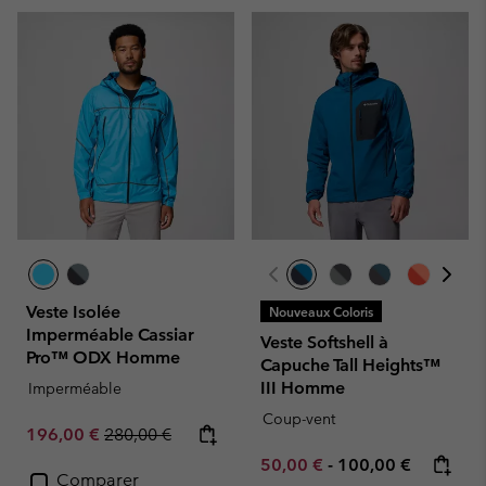
Veste Isolée
Nouveaux Coloris
Imperméable Cassiar
Veste Softshell à
Pro™ ODX Homme
Capuche Tall Heights™
III Homme
Imperméable
Coup-vent
Sale price:
Regular price:
196,00 €
280,00 €
Minimum sale price:
Maximum price:
50,00 €
-
100,00 €
Comparer