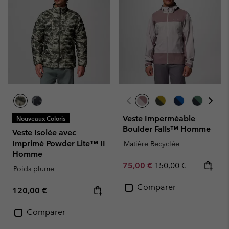
Veste Imperméable
Nouveaux Coloris
Boulder Falls™ Homme
Veste Isolée avec
Imprimé Powder Lite™ II
Matière Recyclée
Homme
Sale price:
Regular price:
75,00 €
150,00 €
Poids plume
Comparer
Regular price:
120,00 €
Comparer