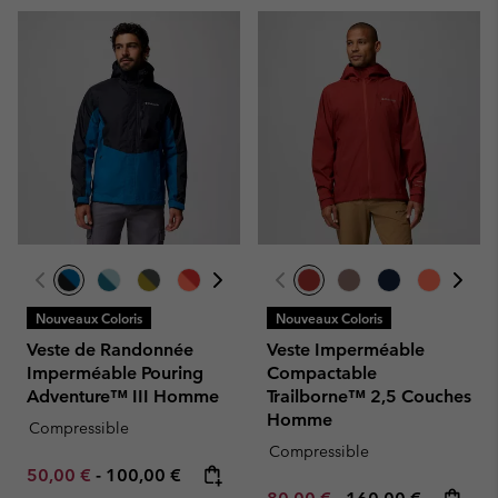
Nouveaux Coloris
Nouveaux Coloris
Veste de Randonnée
Veste Imperméable
Imperméable Pouring
Compactable
Adventure™ III Homme
Trailborne™ 2,5 Couches
Homme
Compressible
Compressible
Minimum sale price:
Maximum price:
50,00 €
-
100,00 €
Minimum sale price:
Maximum price: