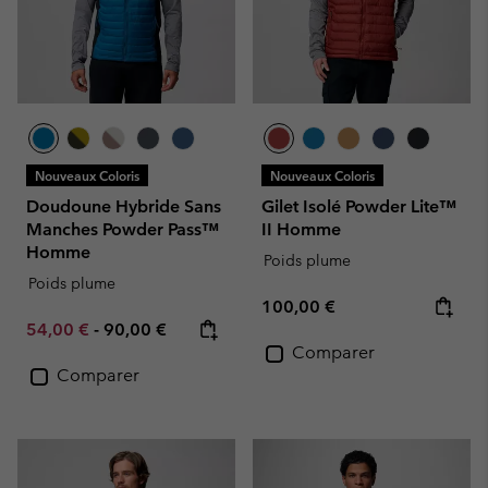
Nouveaux Coloris
Nouveaux Coloris
Doudoune Hybride Sans
Gilet Isolé Powder Lite™
Manches Powder Pass™
II Homme
Homme
Poids plume
Poids plume
Regular price:
100,00 €
Minimum sale price:
Maximum price:
54,00 €
-
90,00 €
Comparer
Comparer