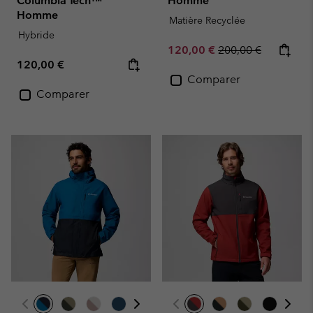
Columbia Tech™
Homme
Homme
Matière Recyclée
Hybride
Sale price:
Regular price:
120,00 €
200,00 €
Regular price:
120,00 €
Comparer
Comparer