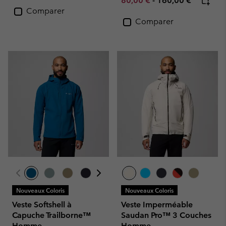
80,00 €
-
160,00 €
Comparer
Comparer
Nouveaux Coloris
Nouveaux Coloris
Veste Softshell à
Veste Imperméable
Capuche Trailborne™
Saudan Pro™ 3 Couches
Homme
Homme