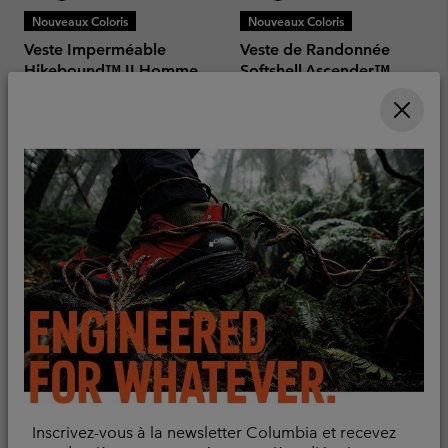
Nouveaux Coloris
Nouveaux Coloris
Veste Imperméable
Veste de Randonnée
Hikebound™ II Homme
Softshell Ascender™
Homme
Imperméable
Coup-vent
Minimum sale price:
Maximum price:
60,00 €
-
120,00 €
Minimum sale price:
Maximum price:
70,00 €
-
100,00 €
Comparer
Comparer
Inscrivez-vous à la newsletter Columbia et recevez