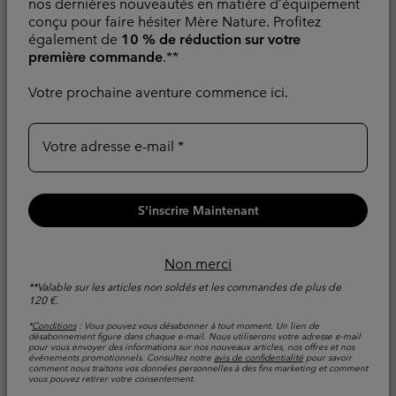
nos dernières nouveautés en matière d’équipement
conçu pour faire hésiter Mère Nature. Profitez
également de
10 % de réduction sur votre
première commande
.**
Fini les hésitations.
Veste Imperméable
Trouvez la veste idéale
Votre prochaine aventure commence ici.
Whistler Peak™ Homme
avec notre guide dédié.
Matière Recyclée
Trouver Ma Veste
Votre adresse e-mail
Regular price:
300,00 €
Comparer
S'inscrire Maintenant
Non merci
**Valable sur les articles non soldés et les commandes de plus de
120 €.
*
Conditions
: Vous pouvez vous désabonner à tout moment. Un lien de
désabonnement figure dans chaque e-mail. Nous utiliserons votre adresse e-mail
pour vous envoyer des informations sur nos nouveaux articles, nos offres et nos
événements promotionnels. Consultez notre
avis de confidentialité
pour savoir
comment nous traitons vos données personnelles à des fins marketing et comment
vous pouvez retirer votre consentement.