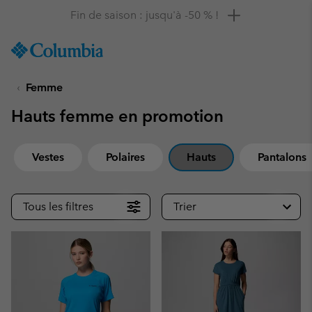
Remise de 10 % à saisir
SKIP
Columbia
TO
Sportswear
CONTENT
Femme
SKIP
TO
Hauts femme en promotion
MAIN
NAV
SKIP
Vestes
Polaires
Hauts
Pantalons
TO
SEARCH
Tous les filtres
Trier