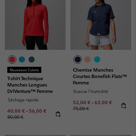
Chemise Manches
Nouveaux Coloris
Courtes Bonefish Flats™
T-shirt Technique
Femme
Manches Longues
DriVenture™ Femme
Evacue l'humidité
Séchage rapide
Minimum sale price:
Maximum sale pric
Regular pr
52,00 €
-
63,00 €
75,00 €
Minimum sale price:
Maximum sale price:
Regular price:
40,00 €
-
56,00 €
80,00 €