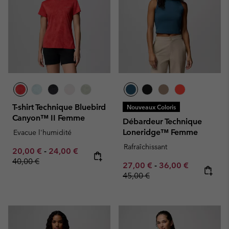
T-shirt Technique Bluebird
Nouveaux Coloris
Canyon™ II Femme
Débardeur Technique
Loneridge™ Femme
Evacue l'humidité
Rafraîchissant
Minimum sale price:
Maximum sale price:
Regular price:
20,00 €
-
24,00 €
40,00 €
Minimum sale price:
Maximum sale pric
Regular pr
27,00 €
-
36,00 €
45,00 €