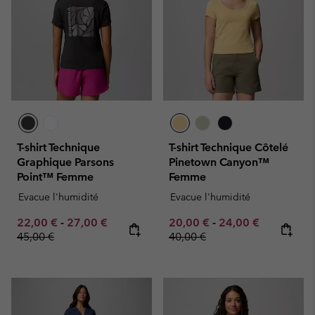
T-shirt Technique
T-shirt Technique Côtelé
Graphique Parsons
Pinetown Canyon™
Point™ Femme
Femme
Evacue l'humidité
Evacue l'humidité
Minimum sale price:
Maximum sale price:
Regular price:
Minimum sale price:
Maximum sale pric
Regular pr
22,00 €
-
27,00 €
20,00 €
-
24,00 €
45,00 €
40,00 €