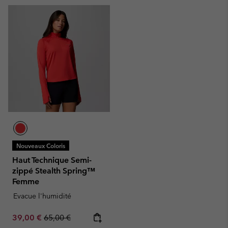
Nouveaux Coloris
Haut Technique Semi-
zippé Stealth Spring™
Femme
Evacue l'humidité
Sale price:
Regular price:
39,00 €
65,00 €