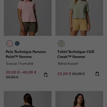
Polo Technique Parsons
T-shirt Technique Chill
Point™ Femme
Creek™ Femme
Evacue l'humidité
Rafraîchissant
Minimum sale price:
Maximum sale price:
Regular price:
30,00 €
-
40,00 €
Sale price:
Regular price:
32,00 €
65,00 €
50,00 €