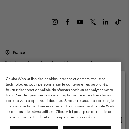
France
©
2026
Columbia Sportswear Europe SAS. 5 Rue de la Haye, Espace
Européen de l'entreprise 67300 Schiltigheim, France. Tous droits réservés.
Conditions d'utilisation
Conditions Générales de Vente
Ce site Web utilise des cookies internes et de tiers et autres
Garanties Légales
Politique de confidentialité
technologies pour personnaliser le contenu et les publicités,
fournir des fonctionnalités de réseaux sociaux et analyser notre
Veuillez sélectionner votre pays d’expédition et
Conditions d'utilisation - Membres
trafic. Veuillez préciser si vous acceptez notre utilisation de ces
votre langue
cookies via les options ci-dessous. Si vous refusez les cookies, les
Conditions D'utilisation - Contenu généré par l'utilisateur
Impressum
Achats en ligne disponibles
cookies strictement nécessaires au fonctionnement du site Web
Cookies
Public CBCR
seront tout de même utilisés.
Cliquez ici pour plus de détails et
consulter notre Déclaration complète sur les cookies.
Achat
United States
en
Service client: Lun - Sam de 9h à 13h et de 14h à 18h
(+)33159500000