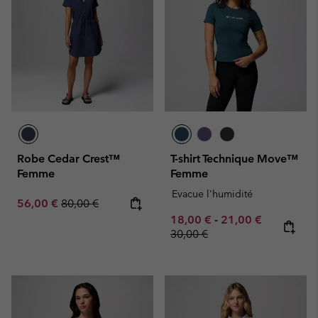
Robe Cedar Crest™
T-shirt Technique Move™
Femme
Femme
Evacue l'humidité
Sale price:
Regular price:
56,00 €
80,00 €
Minimum sale price:
Maximum sale pric
Regular pr
18,00 €
-
21,00 €
30,00 €