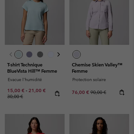
T-shirt Technique
Chemise Skien Valley™
BlueVista Hill™ Femme
Femme
Evacue l'humidité
Protection solaire
Minimum sale price:
Maximum sale price:
Regular price:
15,00 €
-
21,00 €
Sale price:
Regular price:
76,00 €
90,00 €
30,00 €