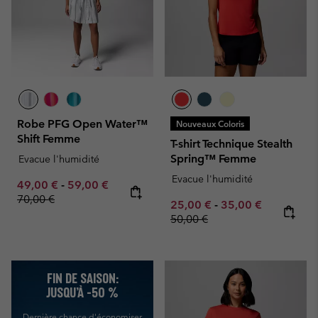
Robe PFG Open Water™
Nouveaux Coloris
Shift Femme
T-shirt Technique Stealth
Spring™ Femme
Evacue l'humidité
Evacue l'humidité
Minimum sale price:
Maximum sale price:
Regular price:
49,00 €
-
59,00 €
70,00 €
Minimum sale price:
Maximum sale pric
Regular pr
25,00 €
-
35,00 €
50,00 €
FIN DE SAISON:
JUSQU’À -50 %
Dernière chance d'économiser