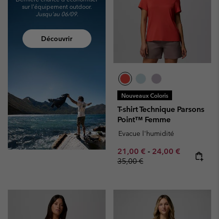
sur l'équipement outdoor.
Jusqu'au 06/09.
Découvrir
Nouveaux Coloris
T-shirt Technique Parsons
Point™ Femme
Evacue l'humidité
Minimum sale price:
Maximum sale pric
Regular pr
21,00 €
-
24,00 €
35,00 €