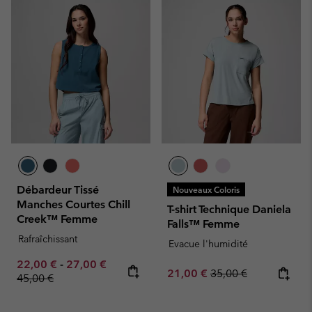
Débardeur Tissé
Nouveaux Coloris
Manches Courtes Chill
T-shirt Technique Daniela
Creek™ Femme
Falls™ Femme
Rafraîchissant
Evacue l'humidité
Minimum sale price:
Maximum sale price:
Regular price:
22,00 €
-
27,00 €
Sale price:
Regular price:
21,00 €
35,00 €
45,00 €