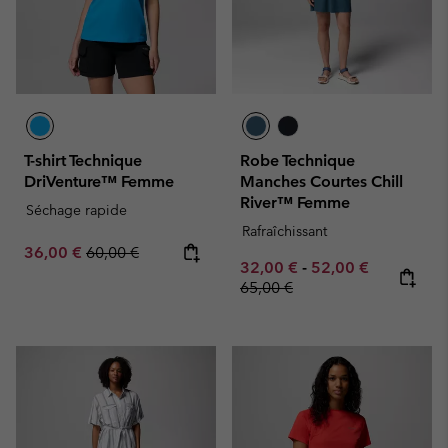
T-shirt Technique
Robe Technique
DriVenture™ Femme
Manches Courtes Chill
River™ Femme
Séchage rapide
Rafraîchissant
Sale price:
Regular price:
36,00 €
60,00 €
Minimum sale price:
Maximum sale pric
Regular pr
32,00 €
-
52,00 €
65,00 €