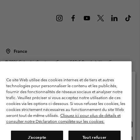
France
©
2026
Columbia Sportswear Europe SAS. 5 Rue de la Haye, Espace
Européen de l'entreprise 67300 Schiltigheim, France. Tous droits réservés.
Conditions d'utilisation
Conditions Générales de Vente
Ce site Web utilise des cookies internes et de tiers et autres
Garanties Légales
Politique de confidentialité
technologies pour personnaliser le contenu et les publicités,
fournir des fonctionnalités de réseaux sociaux et analyser notre
Veuillez sélectionner votre pays d’expédition et
Conditions d'utilisation - Membres
trafic. Veuillez préciser si vous acceptez notre utilisation de ces
votre langue
cookies via les options ci-dessous. Si vous refusez les cookies, les
Conditions D'utilisation - Contenu généré par l'utilisateur
Impressum
Achats en ligne disponibles
cookies strictement nécessaires au fonctionnement du site Web
Cookies
Public CBCR
seront tout de même utilisés.
Cliquez ici pour plus de détails et
consulter notre Déclaration complète sur les cookies.
Achat
United States
en
Service client: Lun - Sam de 9h à 13h et de 14h à 18h
(+)33159500000
ligne
J’accepte
Tout refuser
Achat
France