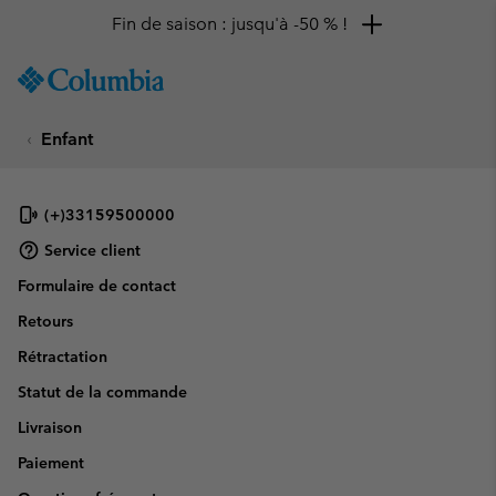
Fin de saison : jusqu'à -50 % !
SKIP
Columbia
TO
Sportswear
CONTENT
Enfant
SKIP
TO
MAIN
NAV
(+)33159500000
SKIP
Service client
TO
Formulaire de contact
SEARCH
Retours
Rétractation
Statut de la commande
Livraison
Paiement