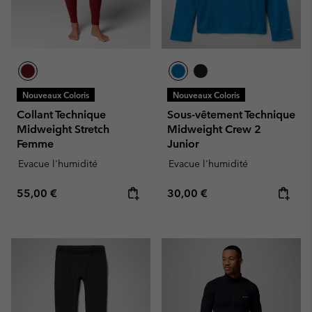
Nouveaux Coloris
Nouveaux Coloris
Collant Technique
Sous-vêtement Technique
Midweight Stretch
Midweight Crew 2
Femme
Junior
Evacue l'humidité
Evacue l'humidité
Regular price:
Regular price:
55,00 €
30,00 €