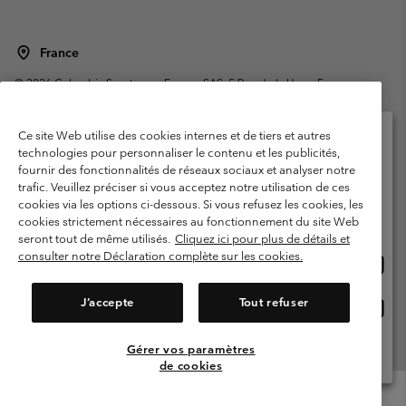
France
©
2026
Columbia Sportswear Europe SAS. 5 Rue de la Haye, Espace
Européen de l'entreprise 67300 Schiltigheim, France. Tous droits réservés.
Conditions d'utilisation
Conditions Générales de Vente
Ce site Web utilise des cookies internes et de tiers et autres
Garanties Légales
Politique de confidentialité
technologies pour personnaliser le contenu et les publicités,
fournir des fonctionnalités de réseaux sociaux et analyser notre
Veuillez sélectionner votre pays d’expédition et
Conditions d'utilisation - Membres
trafic. Veuillez préciser si vous acceptez notre utilisation de ces
votre langue
cookies via les options ci-dessous. Si vous refusez les cookies, les
Conditions D'utilisation - Contenu généré par l'utilisateur
Impressum
Achats en ligne disponibles
cookies strictement nécessaires au fonctionnement du site Web
Cookies
Public CBCR
seront tout de même utilisés.
Cliquez ici pour plus de détails et
consulter notre Déclaration complète sur les cookies.
Achat
United States
en
Service client: Lun - Sam de 9h à 13h et de 14h à 18h
(+)33159500000
ligne
J’accepte
Tout refuser
Achat
France
dispon
en
ligne
Gérer vos paramètres
Voir Tous Les Pays
dispon
de cookies