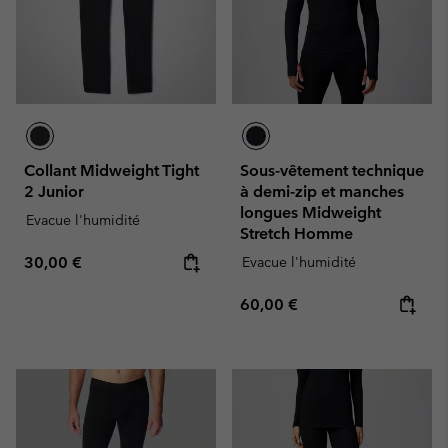
Collant Midweight Tight
Sous-vêtement technique
2 Junior
à demi-zip et manches
longues Midweight
Evacue l'humidité
Stretch Homme
Regular price:
30,00 €
Evacue l'humidité
Regular price:
60,00 €