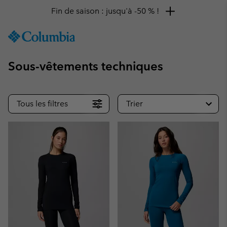
Fin de saison : jusqu'à -50 % !
SKIP
Columbia
TO
Sportswear
CONTENT
Sous-vêtements techniques
SKIP
TO
MAIN
NAV
Tous les filtres
Trier
SKIP
TO
SEARCH