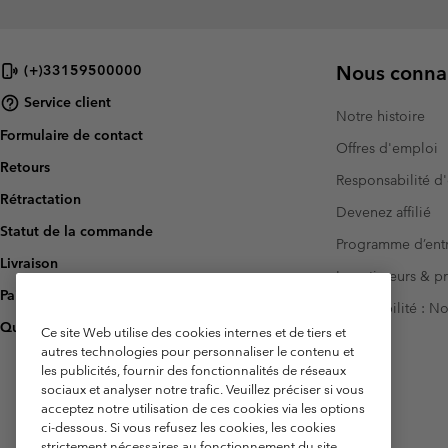
Nous connai
(+)33159500000
Service client
Notre histoire
Formulaire de contact
Offres d'emploi
Retours
Responsabilité d'
Rétractation
Devenez affilié
Statut de la commande
Programme d’entr
Livraison
Investisseurs & p
Paiement
Accessibilité : 
Questions fréquentes
Ce site Web utilise des cookies internes et de tiers et
autres technologies pour personnaliser le contenu et
les publicités, fournir des fonctionnalités de réseaux
sociaux et analyser notre trafic. Veuillez préciser si vous
acceptez notre utilisation de ces cookies via les options
ci-dessous. Si vous refusez les cookies, les cookies
strictement nécessaires au fonctionnement du site