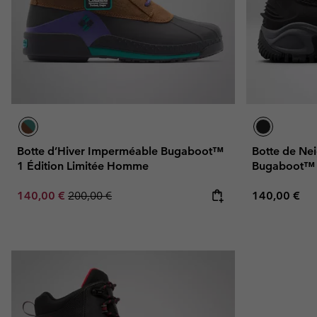
Omni-MAX™
Amaze™
Polaires
Polaires
Omni-MAX™
Polaires Techniques
Polaires Techniques
Polaires Sherpa
Polaires Sherpa
Polaires Casual
Polaires Casual
Polaires sans manche
Polaires sans manche
Botte d’Hiver Imperméable Bugaboot™
Botte de Ne
1 Édition Limitée Homme
Bugaboot™ 
Sale price:
Regular price:
Regular pric
140,00 €
200,00 €
140,00 €