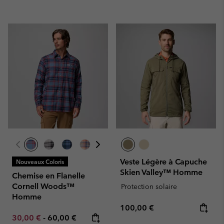
Veste Légère à Capuche
Nouveaux Coloris
Skien Valley™ Homme
Chemise en Flanelle
Cornell Woods™
Protection solaire
Homme
Regular price:
100,00 €
Minimum sale price:
Maximum price:
30,00 €
-
60,00 €