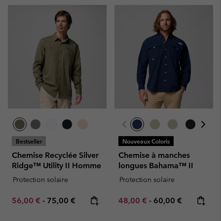
Bestseller
Nouveaux Coloris
Chemise Recyclée Silver
Chemise à manches
Ridge™ Utility II Homme
longues Bahama™ II
Protection solaire
Protection solaire
Minimum sale price:
Maximum price:
Minimum sale price:
Maximum price:
56,00 €
-
75,00 €
48,00 €
-
60,00 €