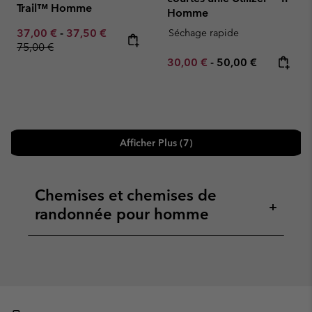
Trail™ Homme
Homme
Minimum sale price:
Maximum sale price:
Regular price:
37,00 €
-
37,50 €
Séchage rapide
75,00 €
Minimum sale price:
Maximum price:
30,00 €
-
50,00 €
Afficher Plus (7)
Chemises et chemises de
+
randonnée pour homme