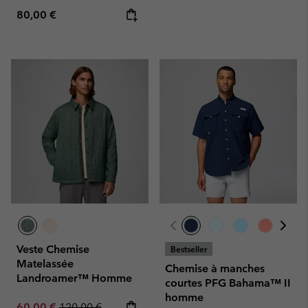
Regular price:
80,00 €
Veste Chemise
Bestseller
Matelassée
Chemise à manches
Landroamer™ Homme
courtes PFG Bahama™ II
homme
Sale price:
Regular price:
60,00 €
120,00 €