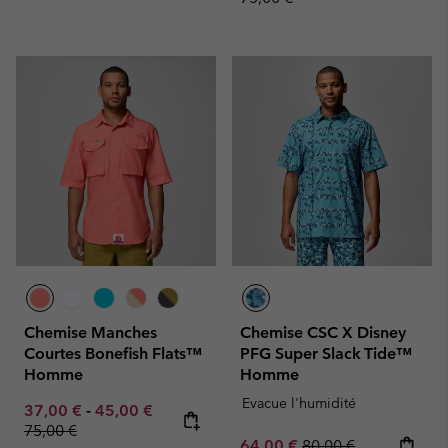
Chemise Manches
Chemise CSC X Disney
Courtes Bonefish Flats™
PFG Super Slack Tide™
Homme
Homme
Evacue l'humidité
Minimum sale price:
Maximum sale price:
Regular price:
37,00 €
-
45,00 €
75,00 €
Sale price:
Regular price:
64,00 €
80,00 €