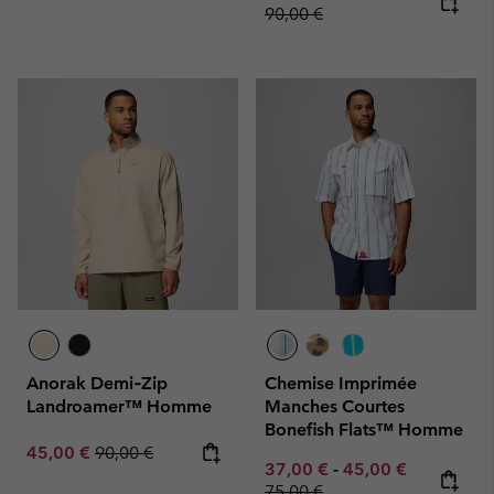
90,00 €
Anorak Demi‑Zip
Chemise Imprimée
Landroamer™ Homme
Manches Courtes
Bonefish Flats™ Homme
Sale price:
Regular price:
45,00 €
90,00 €
Minimum sale price:
Maximum sale pric
Regular pr
37,00 €
-
45,00 €
75,00 €