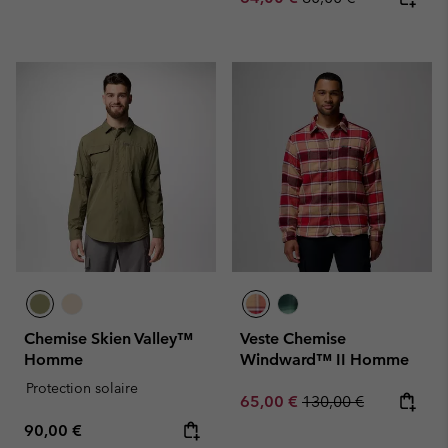
Chemise Skien Valley™
Veste Chemise
Homme
Windward™ II Homme
Protection solaire
Sale price:
Regular price:
65,00 €
130,00 €
Regular price:
90,00 €