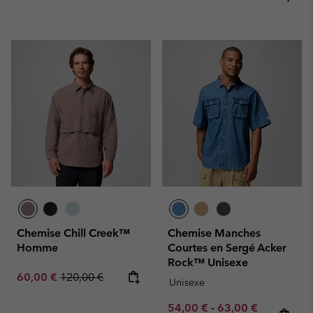
Chemise Chill Creek™
Chemise Manches
Homme
Courtes en Sergé Acker
Rock™ Unisexe
Sale price:
Regular price:
60,00 €
120,00 €
Unisexe
Minimum sale price:
Maximum sale pric
Regular pr
54,00 €
-
63,00 €