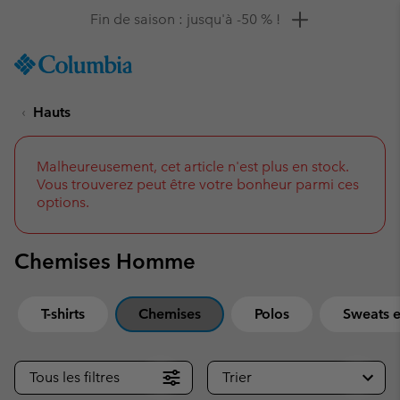
Remise de 10 % à saisir
SKIP
Columbia
TO
Sportswear
CONTENT
Hauts
SKIP
TO
MAIN
NAV
Malheureusement, cet article n'est plus en stock.
Vous trouverez peut être votre bonheur parmi ces
SKIP
options.
TO
SEARCH
Chemises Homme
T-shirts
Chemises
Polos
Sweats e
Tous les filtres
Trier