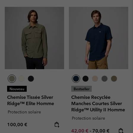
Nouveau
Bestseller
Chemise Tissée Silver
Chemise Recyclée
Ridge™ Elite Homme
Manches Courtes Silver
Ridge™ Utility II Homme
Protection solaire
Protection solaire
Regular price:
100,00 €
Minimum sale price:
Maximum price:
42,00 €
-
70,00 €