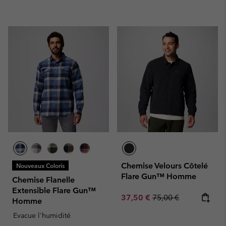
Chemise Velours Côtelé
Nouveaux Coloris
Flare Gun™ Homme
Chemise Flanelle
Extensible Flare Gun™
Sale price:
Regular price:
37,50 €
75,00 €
Homme
Evacue l'humidité