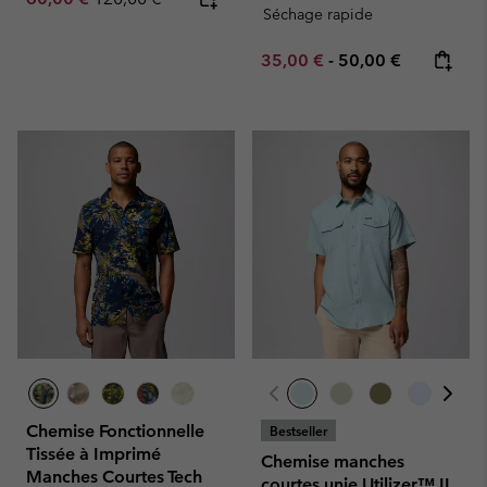
Séchage rapide
Minimum sale price:
Maximum price:
35,00 €
-
50,00 €
Chemise Fonctionnelle
Bestseller
Tissée à Imprimé
Chemise manches
Manches Courtes Tech
courtes unie Utilizer™ II