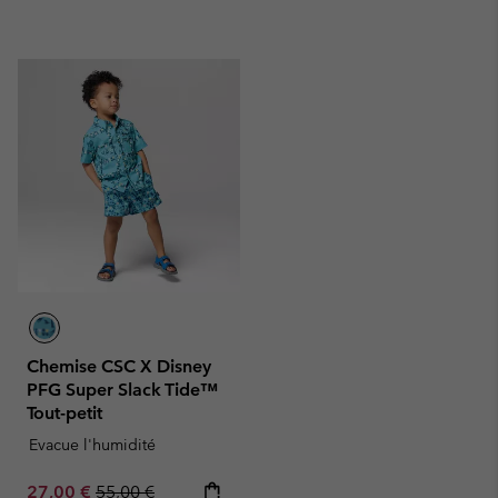
Chemise CSC X Disney
PFG Super Slack Tide™
Tout-petit
Evacue l'humidité
Sale price:
Regular price:
27,00 €
55,00 €