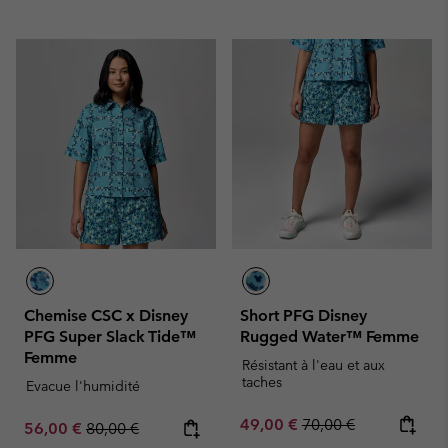
Chemise CSC x Disney
Short PFG Disney
PFG Super Slack Tide™
Rugged Water™ Femme
Femme
Résistant à l'eau et aux
taches
Evacue l'humidité
Sale price:
Regular price:
49,00 €
70,00 €
Sale price:
Regular price:
56,00 €
80,00 €