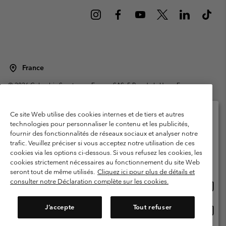
France
©
2026
Columbia Sportswear Europe SAS. 5 Rue de la Haye, Espace
Européen de l'entreprise 67300 Schiltigheim, France. Tous droits réservés.
Conditions d'utilisation
Conditions Générales de Vente
Ce site Web utilise des cookies internes et de tiers et autres
Garanties Légales
Politique de confidentialité
technologies pour personnaliser le contenu et les publicités,
fournir des fonctionnalités de réseaux sociaux et analyser notre
Veuillez sélectionner votre pays d’expédition et
Conditions d'utilisation - Membres
trafic. Veuillez préciser si vous acceptez notre utilisation de ces
votre langue
cookies via les options ci-dessous. Si vous refusez les cookies, les
Conditions D'utilisation - Contenu généré par l'utilisateur
Impressum
Achats en ligne disponibles
cookies strictement nécessaires au fonctionnement du site Web
Cookies
Public CBCR
seront tout de même utilisés.
Cliquez ici pour plus de détails et
consulter notre Déclaration complète sur les cookies.
Achat
United States
en
Service client: Lun - Sam de 9h à 13h et de 14h à 18h
(+)33159500000
ligne
J’accepte
Tout refuser
Achat
France
dispon
en