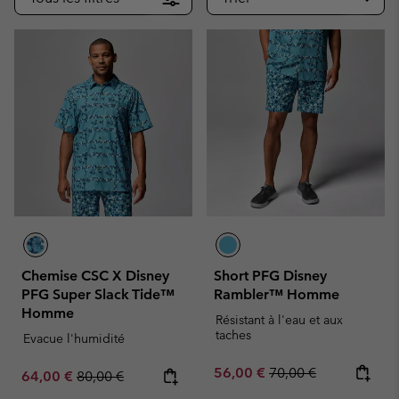
Chemise CSC X Disney
Short PFG Disney
PFG Super Slack Tide™
Rambler™ Homme
Homme
Résistant à l'eau et aux
taches
Evacue l'humidité
Sale price:
Regular price:
56,00 €
70,00 €
Sale price:
Regular price:
64,00 €
80,00 €