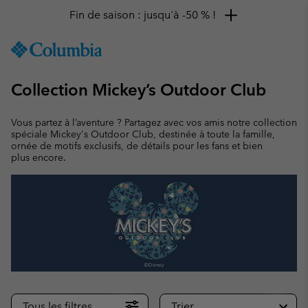
Fin de saison : jusqu'à -50 % !
SKIP
Columbia
TO
Sportswear
CONTENT
Collection Mickey’s Outdoor Club
SKIP
TO
MAIN
Vous partez à l’aventure ? Partagez avec vos amis notre collection
NAV
spéciale Mickey's Outdoor Club, destinée à toute la famille,
ornée de motifs exclusifs, de détails pour les fans et bien
SKIP
plus encore.
TO
SEARCH
Tous les filtres
Trier