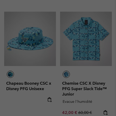
Chapeau Booney CSC x
Chemise CSC X Disney
Disney PFG Unisexe
PFG Super Slack Tide™
Junior
Evacue l'humidité
Sale price:
Regular price:
42,00 €
60,00 €