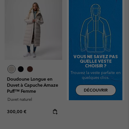
#
VOUS NE SAVEZ PAS
QUELLE VESTE
CHOISIR ?
Trouvez la veste parfaite en
quelques clics.
Doudoune Longue en
Duvet à Capuche Amaze
DÉCOUVRIR
Puff™ Femme
Duvet naturel
Regular price:
300,00 €