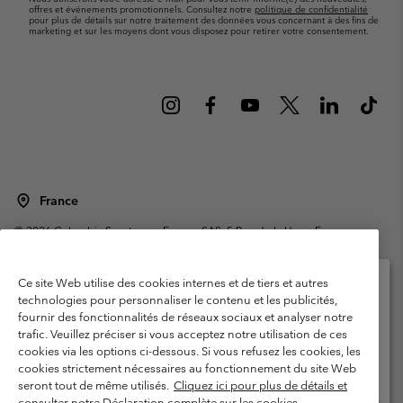
offres et événements promotionnels. Consultez notre
politique de confidentialité
pour plus de détails sur notre traitement des données vous concernant à des fins de
marketing et sur les moyens dont vous disposez pour retirer votre consentement.
France
©
2026
Columbia Sportswear Europe SAS. 5 Rue de la Haye, Espace
Européen de l'entreprise 67300 Schiltigheim, France. Tous droits réservés.
Conditions d'utilisation
Conditions Générales de Vente
Ce site Web utilise des cookies internes et de tiers et autres
Garanties Légales
Politique de confidentialité
technologies pour personnaliser le contenu et les publicités,
fournir des fonctionnalités de réseaux sociaux et analyser notre
Veuillez sélectionner votre pays d’expédition et
Conditions d'utilisation - Membres
trafic. Veuillez préciser si vous acceptez notre utilisation de ces
votre langue
cookies via les options ci-dessous. Si vous refusez les cookies, les
Conditions D'utilisation - Contenu généré par l'utilisateur
Impressum
Achats en ligne disponibles
cookies strictement nécessaires au fonctionnement du site Web
Cookies
Public CBCR
seront tout de même utilisés.
Cliquez ici pour plus de détails et
consulter notre Déclaration complète sur les cookies.