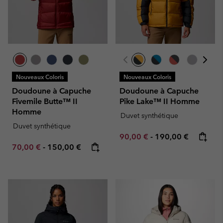
Nouveaux Coloris
Nouveaux Coloris
Doudoune à Capuche
Doudoune à Capuche
Fivemile Butte™ II
Pike Lake™ II Homme
Homme
Duvet synthétique
Duvet synthétique
Minimum sale price:
Maximum price:
90,00 €
-
190,00 €
Minimum sale price:
Maximum price:
70,00 €
-
150,00 €