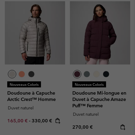
Nouveaux Coloris
Nouveaux Coloris
Doudoune à Capuche
Doudoune Mi-longue en
Arctic Crest™ Homme
Duvet à Capuche Amaze
Puff™ Femme
Duvet naturel
Duvet naturel
Minimum sale price:
Maximum price:
165,00 €
-
330,00 €
Regular price:
270,00 €