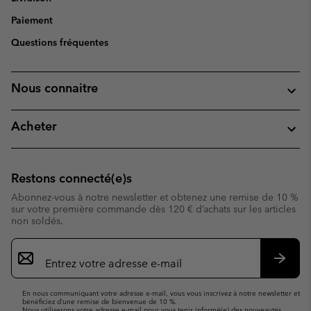
Paiement
Questions fréquentes
Nous connaitre
Acheter
Restons connecté(e)s
Abonnez-vous à notre newsletter et obtenez une remise de 10 %
sur votre première commande dès 120 € d’achats sur les articles
non soldés.
Inscription
par
e-
S’abo
mail
En nous communiquant votre adresse e-mail, vous vous inscrivez à notre newsletter et
bénéficiez d’une remise de bienvenue de 10 %.
Nous utiliserons votre adresse e-mail pour vous tenir informé(e) des nouveautés,