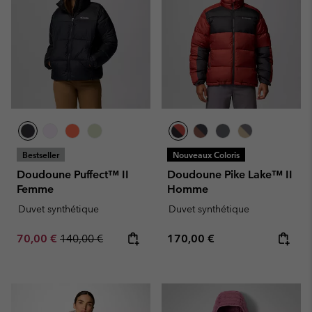
Bestseller
Nouveaux Coloris
Doudoune Puffect™ II
Doudoune Pike Lake™ II
Femme
Homme
Duvet synthétique
Duvet synthétique
Sale price:
Regular price:
Regular price:
70,00 €
140,00 €
170,00 €