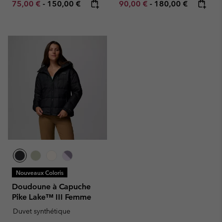
Minimum sale price:
Maximum price:
Minimum sale price:
Maximum price:
75,00 €
-
150,00 €
90,00 €
-
180,00 €
Nouveaux Coloris
Doudoune à Capuche
Pike Lake™ III Femme
Duvet synthétique