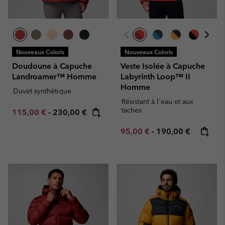
Nouveaux Coloris
Nouveaux Coloris
Doudoune à Capuche
Veste Isolée à Capuche
Landroamer™ Homme
Labyrinth Loop™ II
Homme
Duvet synthétique
Résistant à l'eau et aux
taches
Minimum sale price:
Maximum price:
115,00 €
-
230,00 €
Minimum sale price:
Maximum price:
95,00 €
-
190,00 €