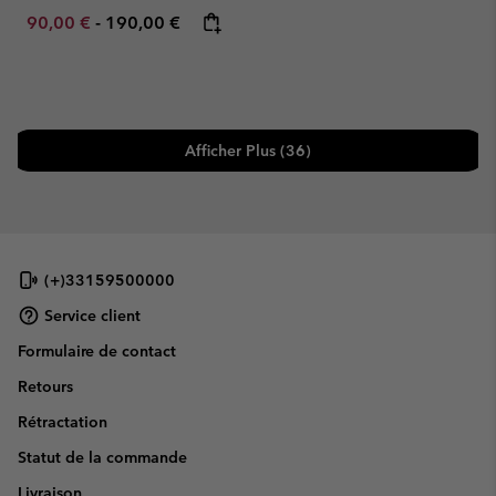
Minimum sale price:
Maximum price:
90,00 €
-
190,00 €
Afficher Plus (36)
(+)33159500000
Service client
Formulaire de contact
Retours
Rétractation
Statut de la commande
Livraison