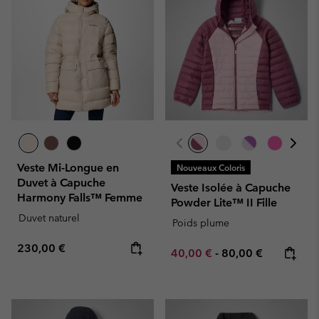
Veste Mi-Longue en
Nouveaux Coloris
Duvet à Capuche
Veste Isolée à Capuche
Harmony Falls™ Femme
Powder Lite™ II Fille
Duvet naturel
Poids plume
Regular price:
230,00 €
Minimum sale price:
Maximum price:
40,00 €
-
80,00 €