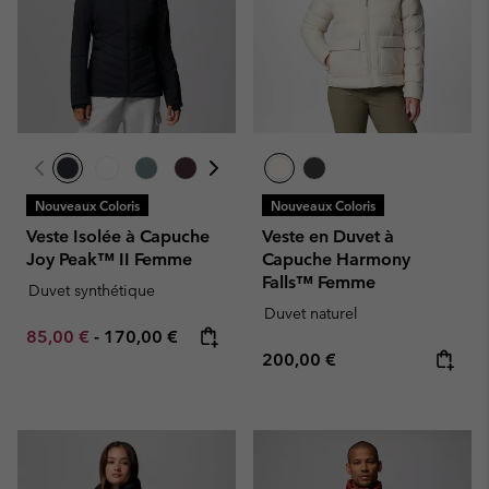
Nouveaux Coloris
Nouveaux Coloris
Veste Isolée à Capuche
Veste en Duvet à
Joy Peak™ II Femme
Capuche Harmony
Falls™ Femme
Duvet synthétique
Duvet naturel
Minimum sale price:
Maximum price:
85,00 €
-
170,00 €
Regular price:
200,00 €