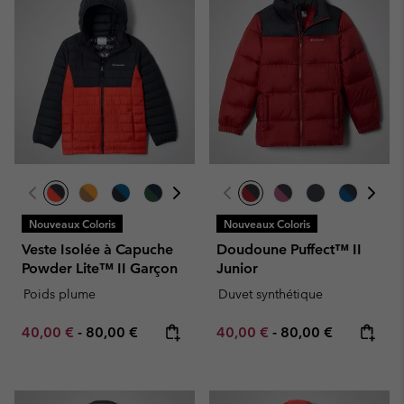
Nouveaux Coloris
Nouveaux Coloris
Veste Isolée à Capuche
Doudoune Puffect™ II
Powder Lite™ II Garçon
Junior
Poids plume
Duvet synthétique
Minimum sale price:
Maximum price:
Minimum sale price:
Maximum price:
40,00 €
-
80,00 €
40,00 €
-
80,00 €