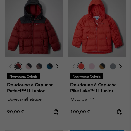
Nouveaux Coloris
Nouveaux Coloris
Doudoune à Capuche
Doudoune à Capuche
Puffect™ II Junior
Pike Lake™ II Junior
Duvet synthétique
Outgrown™
Regular price:
Regular price:
90,00 €
100,00 €