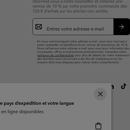
Abonnez-vous à notre newsletter et obtenez une
ours de cou
ours de cou
Guide Des Articles Imperméables
Guide Des Articles Imperméables
remise de 10 % sur votre première commande dès
120 € d’achats sur les articles non soldés.
i & d'hiver
i & d'Hiver
Inscription
 grandes tailles
articles femme
par
e-
S’a
articles homme
mail
En nous communiquant votre adresse e-mail, vous vous inscrivez à
notre newsletter et bénéficiez d’une remise de bienvenue de 10 %.
Nous utiliserons votre adresse e-mail pour vous tenir informé(e) des
nouveautés, offres et événements promotionnels. Consultez notre
politique de confidentialité
pour plus de détails sur notre traitement
des données vous concernant à des fins de marketing et sur les
moyens dont vous disposez pour retirer votre consentement.
re pays d’expédition et votre langue
en ligne disponibles
Achats