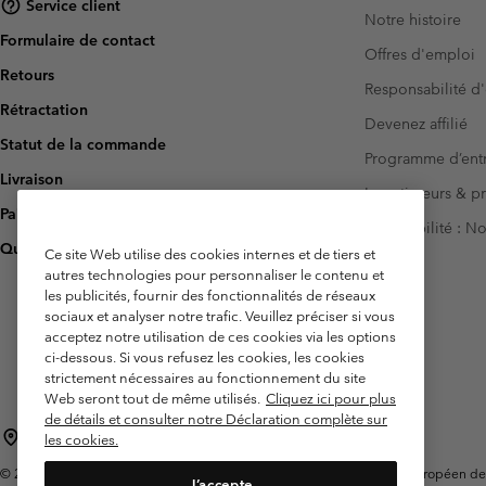
Service client
Notre histoire
Omni-MAX™
Amaze™
Formulaire de contact
Polaires
Polaires
Offres d'emploi
Omni-MAX™
Retours
Polaires Techniques
Polaires Techniques
Responsabilité d'
Rétractation
Polaires Sherpa
Polaires Sherpa
Devenez affilié
Statut de la commande
Polaires Casual
Polaires Casual
Programme d’entr
Livraison
Polaires sans manche
Polaires sans manche
Investisseurs & p
Paiement
Accessibilité : 
Questions fréquentes
Ce site Web utilise des cookies internes et de tiers et
autres technologies pour personnaliser le contenu et
les publicités, fournir des fonctionnalités de réseaux
sociaux et analyser notre trafic. Veuillez préciser si vous
acceptez notre utilisation de ces cookies via les options
ci-dessous. Si vous refusez les cookies, les cookies
strictement nécessaires au fonctionnement du site
Web seront tout de même utilisés.
Cliquez ici pour plus
de détails et consulter notre Déclaration complète sur
France
les cookies.
©
2026
Columbia Sportswear Europe SAS. 5 Rue de la Haye, Espace Européen de l'e
J’accepte