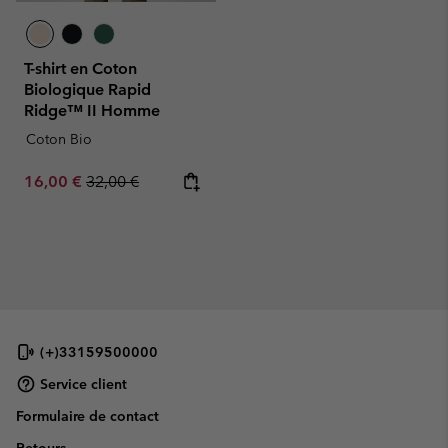
T-shirt en Coton
Biologique Rapid
Ridge™ II Homme
Coton Bio
Sale price:
Regular price:
16,00 €
32,00 €
(+)33159500000
Service client
Formulaire de contact