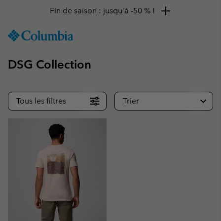
Fin de saison : jusqu'à -50 % !
SKIP
Columbia
TO
Sportswear
CONTENT
DSG Collection
SKIP
TO
MAIN
NAV
Tous les filtres
Trier
SKIP
TO
SEARCH