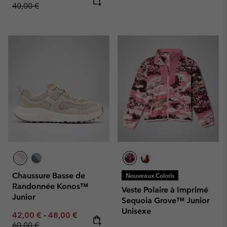
40,00 €
Chaussure Basse de
Nouveaux Coloris
Randonnée Konos™
Veste Polaire à Imprimé
Junior
Sequoia Grove™ Junior
Unisexe
Minimum sale price:
Maximum sale price:
Regular price:
42,00 €
-
48,00 €
60,00 €