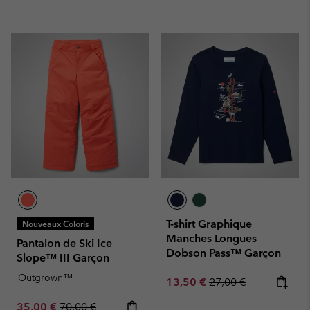
T-shirt Graphique
Nouveaux Coloris
Manches Longues
Pantalon de Ski Ice
Dobson Pass™ Garçon
Slope™ III Garçon
Outgrown™
Sale price:
Regular price:
13,50 €
27,00 €
Sale price:
Regular price:
35,00 €
70,00 €