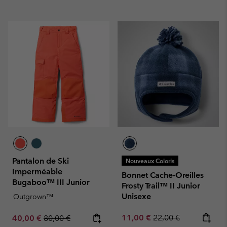
Pantalon de Ski
Nouveaux Coloris
Imperméable
Bonnet Cache-Oreilles
Bugaboo™ III Junior
Frosty Trail™ II Junior
Unisexe
Outgrown™
Sale price:
Regular price:
Sale price:
Regular price:
11,00 €
22,00 €
40,00 €
80,00 €