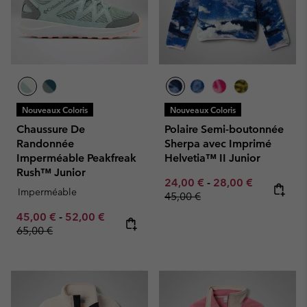
Nouveaux Coloris
Nouveaux Coloris
Chaussure De
Polaire Semi-boutonnée
Randonnée
Sherpa avec Imprimé
Imperméable Peakfreak
Helvetia™ II Junior
Rush™ Junior
Minimum sale price:
Maximum sale pric
Regular pr
24,00 €
-
28,00 €
Imperméable
45,00 €
Minimum sale price:
Maximum sale price:
Regular price:
45,00 €
-
52,00 €
65,00 €