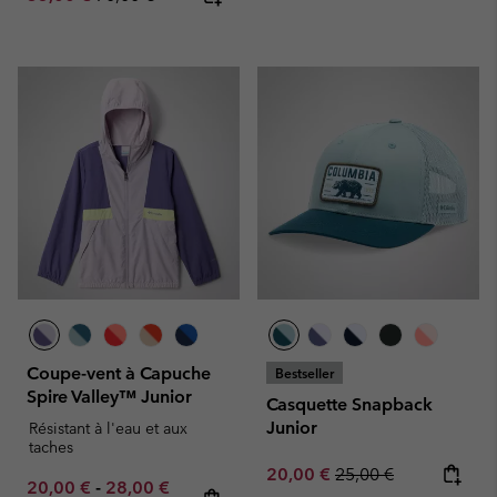
Coupe-vent à Capuche
Bestseller
Spire Valley™ Junior
Casquette Snapback
Junior
Résistant à l'eau et aux
taches
Sale price:
Regular price:
20,00 €
25,00 €
Minimum sale price:
Maximum sale price:
Regular price:
20,00 €
-
28,00 €