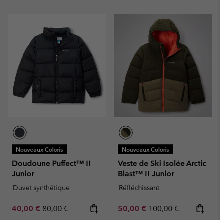
Nouveaux Coloris
Nouveaux Coloris
Doudoune Puffect™ II
Veste de Ski Isolée Arctic
Junior
Blast™ II Junior
Duvet synthétique
Réfléchissant
Sale price:
Regular price:
Sale price:
Regular price:
40,00 €
80,00 €
50,00 €
100,00 €