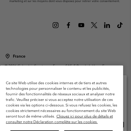
marketing et sur les moyens dont vous disposez pour retirer votre consentement.
France
©
2026
Columbia Sportswear Europe SAS. 5 Rue de la Haye, Espace
Européen de l'entreprise 67300 Schiltigheim, France. Tous droits réservés.
Conditions d'utilisation
Conditions Générales de Vente
Ce site Web utilise des cookies internes et de tiers et autres
Garanties Légales
Politique de confidentialité
technologies pour personnaliser le contenu et les publicités,
fournir des fonctionnalités de réseaux sociaux et analyser notre
Veuillez sélectionner votre pays d’expédition et
Conditions d'utilisation - Membres
trafic. Veuillez préciser si vous acceptez notre utilisation de ces
votre langue
cookies via les options ci-dessous. Si vous refusez les cookies, les
Conditions D'utilisation - Contenu généré par l'utilisateur
Impressum
Achats en ligne disponibles
cookies strictement nécessaires au fonctionnement du site Web
Cookies
Public CBCR
seront tout de même utilisés.
Cliquez ici pour plus de détails et
consulter notre Déclaration complète sur les cookies.
Achat
United States
en
Service client: Lun - Sam de 9h à 13h et de 14h à 18h