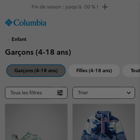
Remise de 10 % à saisir
SKIP
Columbia
TO
Sportswear
CONTENT
Enfant
SKIP
TO
Garçons (4-18 ans)
MAIN
NAV
SKIP
Garçons (4-18 ans)
Filles (4-18 ans)
Tout
TO
SEARCH
Tous les filtres
Trier