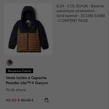
8.24 - COL EU/UK - Back to
adventure promotion -
Grid banner - ECOM-53480
- CONTENT PAGE
Nouveaux Coloris
Veste Isolée à Capuche
Powder Lite™ II Garçon
Poids plume
Sale price:
Regular price:
40,00 €
80,00 €