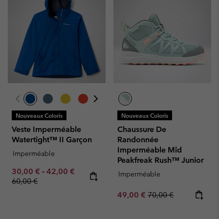
Nouveaux Coloris
Nouveaux Coloris
Veste Imperméable
Chaussure De
Watertight™ II Garçon
Randonnée
Imperméable Mid
Imperméable
Peakfreak Rush™ Junior
Minimum sale price:
Maximum sale price:
Regular price:
30,00 €
-
42,00 €
Imperméable
60,00 €
Sale price:
Regular price:
49,00 €
70,00 €