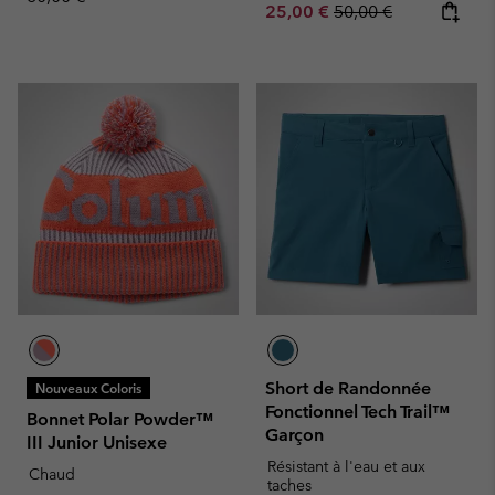
Sale price:
Regular price:
25,00 €
50,00 €
Short de Randonnée
Nouveaux Coloris
Fonctionnel Tech Trail™
Bonnet Polar Powder™
Garçon
III Junior Unisexe
Résistant à l'eau et aux
Chaud
taches