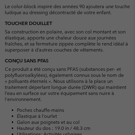
collap
Le color-block inspiré des années 90 ajoutera une touche
sectio
ludique au dressing décontracté de votre enfant.
TOUCHER DOUILLET
Sa construction en polaire, avec son col montant et son
élastique, apporte une chaleur douce aux journées
fraîches, et sa fermeture zippée complète le rend idéal à
superposer à d’autres couches de vêtements.
CONÇU SANS PFAS
Ce produit a été conçu sans PFAS (substances per- et
polyfluoroalkylées), également connus sous le nom de
« polluants éternels ». Nous utilisons à la place un
traitement déperlant longue durée (DWR) qui maintient
l’eau en surface sur votre équipement sans nuire à
l'environnement.
Poches chauffe-mains
Élastique à l’ourlet
Galon aux poignets et au col
Hauteur du dos : 19.0 in / 48.3 cm
Utilisations: Activités urbaines