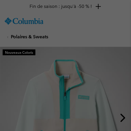
Fin de saison : jusqu'à -50 % !
SKIP
Columbia
TO
Sportswear
CONTENT
Polaires & Sweats
SKIP
TO
MAIN
Nouveaux Coloris
NAV
SKIP
TO
SEARCH