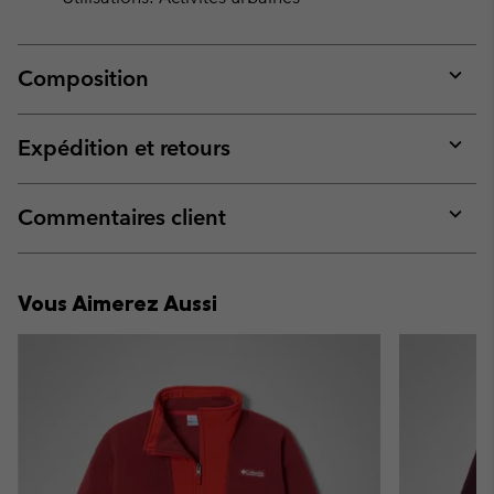
Composition
Expan
or
collap
Expédition et retours
sectio
Expan
or
collap
Commentaires client
sectio
Expan
or
collap
Vous Aimerez Aussi
sectio