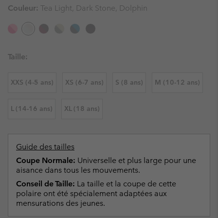
Couleur:
Tea Light, Dark Stone, Dolphin
Taille:
XXS (4-5 ans)
XS (6-7 ans)
S (8 ans)
M (10-12 ans)
L (14-16 ans)
XL (18 ans)
Guide des tailles
Coupe Normale:
Universelle et plus large pour une
aisance dans tous les mouvements.
Conseil de Taille:
La taille et la coupe de cette
polaire ont été spécialement adaptées aux
mensurations des jeunes.