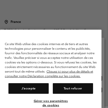
France
©
2026
Columbia Sportswear Europe SAS. 5 Rue de la Haye, Espace
Européen de l'entreprise 67300 Schiltigheim, France. Tous droits réservés.
Conditions d'utilisation
Conditions Générales de Vente
Ce site Web utilise des cookies internes et de tiers et autres
Garanties Légales
Politique de confidentialité
technologies pour personnaliser le contenu et les publicités,
fournir des fonctionnalités de réseaux sociaux et analyser notre
Veuillez sélectionner votre pays d’expédition et
Conditions d'utilisation - Membres
trafic. Veuillez préciser si vous acceptez notre utilisation de ces
votre langue
cookies via les options ci-dessous. Si vous refusez les cookies, les
Conditions D'utilisation - Contenu généré par l'utilisateur
Impressum
Achats en ligne disponibles
cookies strictement nécessaires au fonctionnement du site Web
Cookies
Public CBCR
seront tout de même utilisés.
Cliquez ici pour plus de détails et
consulter notre Déclaration complète sur les cookies.
Achat
United States
en
Service client: Lun - Sam de 9h à 13h et de 14h à 18h
(+)33159500000
ligne
J’accepte
Tout refuser
Achat
France
dispon
en
ligne
Gérer vos paramètres
Voir Tous Les Pays
dispon
de cookies