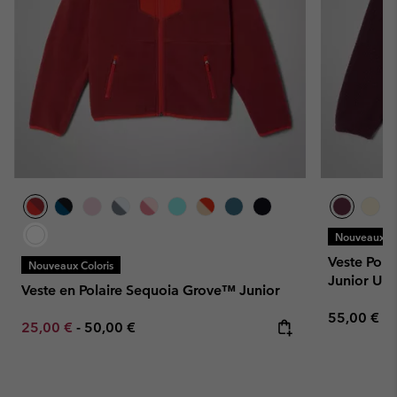
Nouveaux Co
Veste Pola
Nouveaux Coloris
Junior Uni
Veste en Polaire Sequoia Grove™ Junior
Regular pr
55,00 €
Minimum sale price:
Maximum price:
25,00 €
-
50,00 €