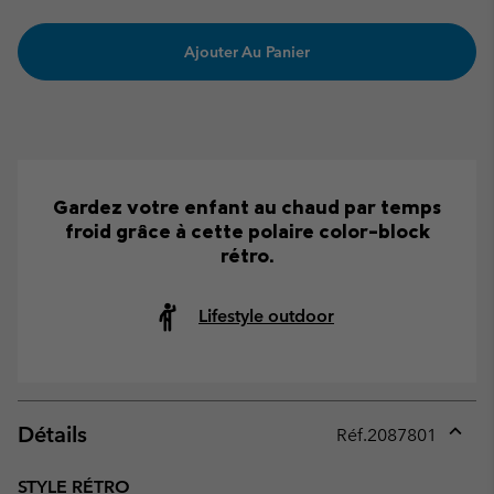
Ajouter Au Panier
Gardez votre enfant au chaud par temps
froid grâce à cette polaire color-block
rétro.
Lifestyle outdoor
Détails
Réf.
2087801
Expan
or
STYLE RÉTRO