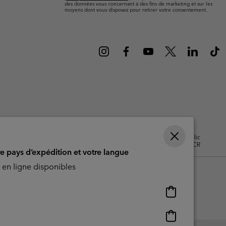
ours de cou
ours de cou
des données vous concernant à des fins de marketing et sur les
Guide Des Articles Imperméables
Guide Des Articles Imperméables
moyens dont vous disposez pour retirer votre consentement.
i & d'hiver
i & d'Hiver
 grandes tailles
articles femme
articles homme
isation - Contenu généré par
Impressum
Cookies
Public
CBCR
re pays d’expédition et votre langue
en ligne disponibles
Achats
en
ligne
Achats
disponibles
en