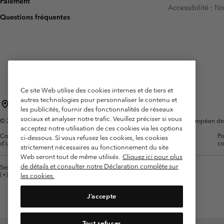
Paiement
Accessibilité : 
Omni-MAX™
Amaze™
Questions fréquentes
Polaires
Polaires
Omni-MAX™
Polaires Techniques
Polaires Techniques
Polaires Sherpa
Polaires Sherpa
Polaires Casual
Polaires Casual
Polaires sans manche
Polaires sans manche
Ce site Web utilise des cookies internes et de tiers et
autres technologies pour personnaliser le contenu et
France
les publicités, fournir des fonctionnalités de réseaux
sociaux et analyser notre trafic. Veuillez préciser si vous
©
2026
Columbia Sportswear Europe SAS. 5 Rue de la Haye, Espace Européen de l'e
acceptez notre utilisation de ces cookies via les options
Conditions
Conditions Générales de
Garanties
Po
ci-dessous. Si vous refusez les cookies, les cookies
d'utilisation
Vente
Légales
co
strictement nécessaires au fonctionnement du site
Web seront tout de même utilisés.
Cliquez ici pour plus
de détails et consulter notre Déclaration complète sur
Service client: Lun - Sam de 9h à 13h et de 14h à 18h
(+)33159500000
les cookies.
J’accepte
Tout refuser