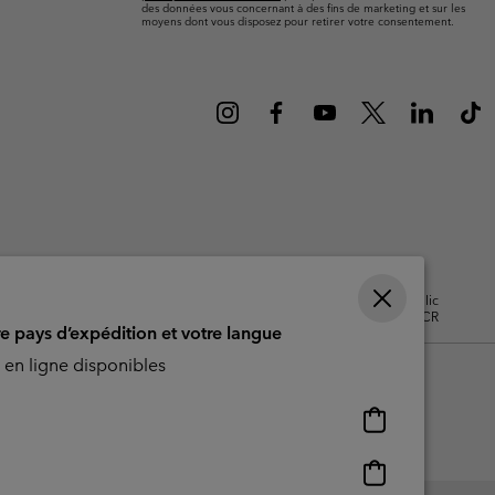
ours de cou
ours de cou
des données vous concernant à des fins de marketing et sur les
Guide Des Articles Imperméables
Guide Des Articles Imperméables
moyens dont vous disposez pour retirer votre consentement.
i & d'hiver
i & d'Hiver
 grandes tailles
articles femme
articles homme
isation - Contenu généré par
Impressum
Cookies
Public
CBCR
re pays d’expédition et votre langue
en ligne disponibles
Achats
en
ligne
Achats
disponibles
en