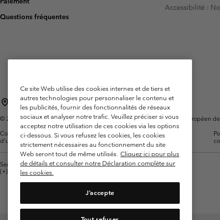
Paiement
Accessibilité : 
Omni-MAX™
Amaze™
Questions fréquentes
Polaires
Polaires
Omni-MAX™
Polaires Techniques
Polaires Techniques
Polaires Sherpa
Polaires Sherpa
Polaires Casual
Polaires Casual
Polaires sans manche
Polaires sans manche
Ce site Web utilise des cookies internes et de tiers et
autres technologies pour personnaliser le contenu et
France
les publicités, fournir des fonctionnalités de réseaux
sociaux et analyser notre trafic. Veuillez préciser si vous
©
2026
Columbia Sportswear Europe SAS. 5 Rue de la Haye, Espace Européen de l'e
acceptez notre utilisation de ces cookies via les options
Conditions
Conditions Générales de
Garanties
Po
ci-dessous. Si vous refusez les cookies, les cookies
d'utilisation
Vente
Légales
co
strictement nécessaires au fonctionnement du site
Web seront tout de même utilisés.
Cliquez ici pour plus
de détails et consulter notre Déclaration complète sur
Service client: Lun - Sam de 9h à 13h et de 14h à 18h
(+)33159500000
les cookies.
J’accepte
Tout refuser