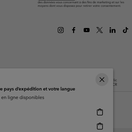
ours de cou
ours de cou
des données vous concernant à des fins de marketing et sur les
Guide Des Articles Imperméables
Guide Des Articles Imperméables
moyens dont vous disposez pour retirer votre consentement.
i & d'hiver
i & d'Hiver
 grandes tailles
articles femme
articles homme
isation - Contenu généré par
Impressum
Cookies
Public
CBCR
re pays d’expédition et votre langue
en ligne disponibles
Achats
en
ligne
Achats
disponibles
en