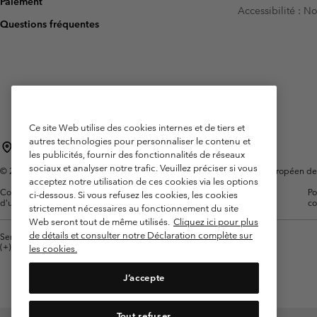
Paiement
Accessibilité : 
Omni-MAX™
Amaze™
Questions fréquentes
Polaires
Polaires
Omni-MAX™
Polaires Techniques
Polaires Techniques
Polaires Sherpa
Polaires Sherpa
Polaires Casual
Polaires Casual
Polaires sans manche
Polaires sans manche
Ce site Web utilise des cookies internes et de tiers et
autres technologies pour personnaliser le contenu et
France
les publicités, fournir des fonctionnalités de réseaux
sociaux et analyser notre trafic. Veuillez préciser si vous
©
2026
Columbia Sportswear Europe SAS. 5 Rue de la Haye, Espace Européen de l'e
acceptez notre utilisation de ces cookies via les options
Conditions
Conditions Générales de
Garanties
Po
ci-dessous. Si vous refusez les cookies, les cookies
d'utilisation
Vente
Légales
co
strictement nécessaires au fonctionnement du site
Web seront tout de même utilisés.
Cliquez ici pour plus
de détails et consulter notre Déclaration complète sur
Service client: Lun - Sam de 9h à 13h et de 14h à 18h
(+)33159500000
les cookies.
J’accepte
Tout refuser