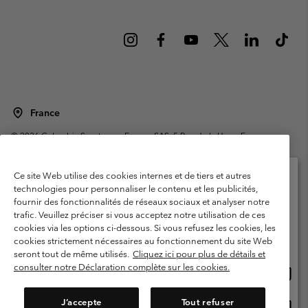
France
©
2026
Columbia Sportswear Europe SAS. 5 Rue de la Haye, Espace
Européen de l'entreprise 67300 Schiltigheim, France. Tous droits réservés.
Conditions d'utilisation
Conditions Générales de Vente
Ce site Web utilise des cookies internes et de tiers et autres
Garanties Légales
Politique de confidentialité
technologies pour personnaliser le contenu et les publicités,
fournir des fonctionnalités de réseaux sociaux et analyser notre
Veuillez sélectionner votre pays d’expédition et
Conditions d'utilisation - Membres
trafic. Veuillez préciser si vous acceptez notre utilisation de ces
votre langue
cookies via les options ci-dessous. Si vous refusez les cookies, les
Conditions D'utilisation - Contenu généré par l'utilisateur
Impressum
Achats en ligne disponibles
cookies strictement nécessaires au fonctionnement du site Web
Cookies
Public CBCR
seront tout de même utilisés.
Cliquez ici pour plus de détails et
consulter notre Déclaration complète sur les cookies.
Achat
United States
en
Service client: Lun - Sam de 9h à 13h et de 14h à 18h
(+)33159500000
ligne
J’accepte
Tout refuser
Achat
France