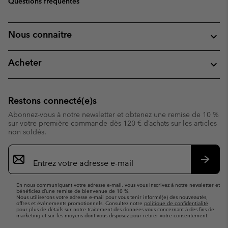
Questions fréquentes
Nous connaitre
Acheter
Restons connecté(e)s
Abonnez-vous à notre newsletter et obtenez une remise de 10 %
sur votre première commande dès 120 € d’achats sur les articles
non soldés.
Inscription
par
e-
S’abo
mail
En nous communiquant votre adresse e-mail, vous vous inscrivez à notre newsletter et
bénéficiez d’une remise de bienvenue de 10 %.
Nous utiliserons votre adresse e-mail pour vous tenir informé(e) des nouveautés,
offres et événements promotionnels. Consultez notre
politique de confidentialité
pour plus de détails sur notre traitement des données vous concernant à des fins de
marketing et sur les moyens dont vous disposez pour retirer votre consentement.