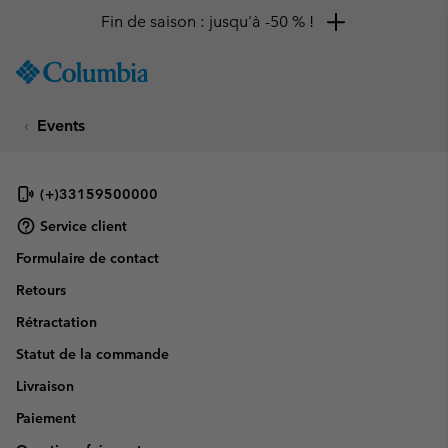
Fin de saison : jusqu'à -50 % !
SKIP
Columbia
TO
Sportswear
CONTENT
Events
SKIP
TO
MAIN
NAV
(+)33159500000
SKIP
Service client
TO
Formulaire de contact
SEARCH
Retours
Rétractation
Statut de la commande
Livraison
Paiement