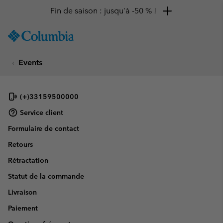
Fin de saison : jusqu'à -50 % !
SKIP
Columbia
TO
Sportswear
CONTENT
Events
SKIP
TO
MAIN
NAV
(+)33159500000
SKIP
Service client
TO
Formulaire de contact
SEARCH
Retours
Rétractation
Statut de la commande
Livraison
Paiement