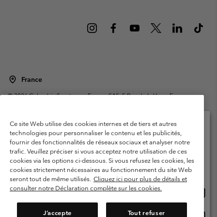
France
©
2026
Columbia Sportswear Europe SAS. 5 Rue de la Haye, Espace
Européen de l'entreprise 67300 Schiltigheim, France. Tous droits réservés.
Conditions d'utilisation
Conditions Générales de Vente
Ce site Web utilise des cookies internes et de tiers et autres
Garanties Légales
Politique de confidentialité
technologies pour personnaliser le contenu et les publicités,
fournir des fonctionnalités de réseaux sociaux et analyser notre
Veuillez sélectionner votre pays d’expédition et
Conditions d'utilisation - Membres
trafic. Veuillez préciser si vous acceptez notre utilisation de ces
votre langue
cookies via les options ci-dessous. Si vous refusez les cookies, les
Conditions D'utilisation - Contenu généré par l'utilisateur
Impressum
Achats en ligne disponibles
cookies strictement nécessaires au fonctionnement du site Web
Cookies
Public CBCR
seront tout de même utilisés.
Cliquez ici pour plus de détails et
consulter notre Déclaration complète sur les cookies.
Achat
United States
en
Service client: Lun - Sam de 9h à 13h et de 14h à 18h
(+)33159500000
ligne
J’accepte
Tout refuser
Achat
France