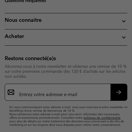
Questions fréquentes
Nous connaitre
Acheter
Restons connecté(e)s
Abonnez-vous à notre newsletter et obtenez une remise de 10 %
sur votre première commande dès 120 € d’achats sur les articles
non soldés.
Inscription
par
e-
S’abo
mail
En nous communiquant votre adresse e-mail, vous vous inscrivez à notre newsletter et
bénéficiez d’une remise de bienvenue de 10 %.
Nous utiliserons votre adresse e-mail pour vous tenir informé(e) des nouveautés,
offres et événements promotionnels. Consultez notre
politique de confidentialité
pour plus de détails sur notre traitement des données vous concernant à des fins de
marketing et sur les moyens dont vous disposez pour retirer votre consentement.