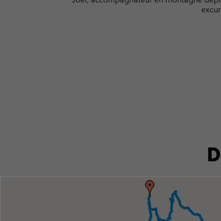
excur
D