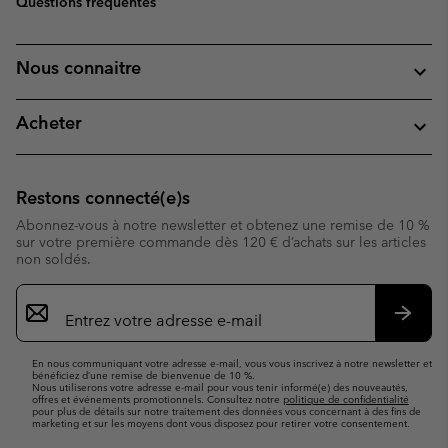
Questions fréquentes
Nous connaitre
Acheter
Restons connecté(e)s
Abonnez-vous à notre newsletter et obtenez une remise de 10 %
sur votre première commande dès 120 € d’achats sur les articles
non soldés.
Inscription
par
e-
S’abo
mail
En nous communiquant votre adresse e-mail, vous vous inscrivez à notre newsletter et
bénéficiez d’une remise de bienvenue de 10 %.
Nous utiliserons votre adresse e-mail pour vous tenir informé(e) des nouveautés,
offres et événements promotionnels. Consultez notre
politique de confidentialité
pour plus de détails sur notre traitement des données vous concernant à des fins de
marketing et sur les moyens dont vous disposez pour retirer votre consentement.