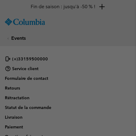
Fin de saison : jusqu'à -50 % !
SKIP
Columbia
TO
Sportswear
CONTENT
Events
SKIP
TO
MAIN
NAV
(+)33159500000
SKIP
Service client
TO
Formulaire de contact
SEARCH
Retours
Rétractation
Statut de la commande
Livraison
Paiement