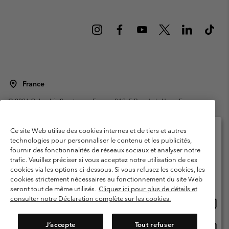
France
©
2026
Columbia Sportswear Europe SAS. 5 Rue de la Haye, Espace
Européen de l'entreprise 67300 Schiltigheim, France. Tous droits réservés.
Conditions d'utilisation
Conditions Générales de Vente
Ce site Web utilise des cookies internes et de tiers et autres
Garanties Légales
Politique de confidentialité
technologies pour personnaliser le contenu et les publicités,
fournir des fonctionnalités de réseaux sociaux et analyser notre
Veuillez sélectionner votre pays d’expédition et
Conditions d'utilisation - Membres
trafic. Veuillez préciser si vous acceptez notre utilisation de ces
votre langue
cookies via les options ci-dessous. Si vous refusez les cookies, les
Conditions D'utilisation - Contenu généré par l'utilisateur
Impressum
Achats en ligne disponibles
cookies strictement nécessaires au fonctionnement du site Web
Cookies
Public CBCR
seront tout de même utilisés.
Cliquez ici pour plus de détails et
consulter notre Déclaration complète sur les cookies.
Achat
United States
en
Service client: Lun - Sam de 9h à 13h et de 14h à 18h
(+)33159500000
ligne
J’accepte
Tout refuser
Achat
France