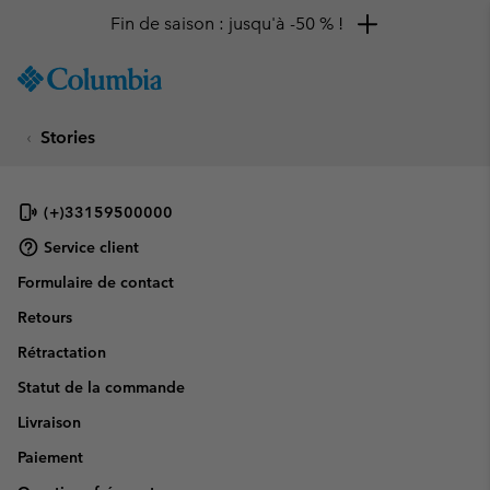
Fin de saison : jusqu'à -50 % !
SKIP
Columbia
TO
Sportswear
CONTENT
Stories
SKIP
TO
MAIN
NAV
(+)33159500000
SKIP
Service client
TO
Formulaire de contact
SEARCH
Retours
Rétractation
Statut de la commande
Livraison
Paiement