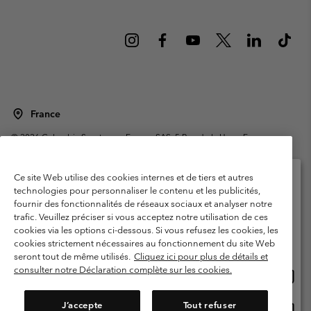
France
©
2026
Columbia Sportswear Europe SAS. 5 Rue de la Haye, Espace
Européen de l'entreprise 67300 Schiltigheim, France. Tous droits réservés.
Conditions d'utilisation
Conditions Générales de Vente
Ce site Web utilise des cookies internes et de tiers et autres
Garanties Légales
Politique de confidentialité
technologies pour personnaliser le contenu et les publicités,
fournir des fonctionnalités de réseaux sociaux et analyser notre
Veuillez sélectionner votre pays d’expédition et
Conditions d'utilisation - Membres
trafic. Veuillez préciser si vous acceptez notre utilisation de ces
votre langue
cookies via les options ci-dessous. Si vous refusez les cookies, les
Conditions D'utilisation - Contenu généré par l'utilisateur
Impressum
Achats en ligne disponibles
cookies strictement nécessaires au fonctionnement du site Web
Cookies
Public CBCR
seront tout de même utilisés.
Cliquez ici pour plus de détails et
consulter notre Déclaration complète sur les cookies.
Achat
United States
en
Service client: Lun - Sam de 9h à 13h et de 14h à 18h
(+)33159500000
ligne
J’accepte
Tout refuser
Achat
France