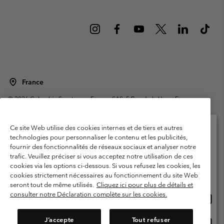
France
©
2026
Columbia Sportswear Europe SAS. 5 Rue de la Haye, Espace
Européen de l'entreprise 67300 Schiltigheim, France. Tous droits réservés.
Conditions d'utilisation
Conditions Générales de Vente
Ce site Web utilise des cookies internes et de tiers et autres
Garanties Légales
Politique de confidentialité
technologies pour personnaliser le contenu et les publicités,
fournir des fonctionnalités de réseaux sociaux et analyser notre
Veuillez sélectionner votre pays d’expédition et
Conditions d'utilisation - Membres
trafic. Veuillez préciser si vous acceptez notre utilisation de ces
votre langue
cookies via les options ci-dessous. Si vous refusez les cookies, les
Conditions D'utilisation - Contenu généré par l'utilisateur
Impressum
Achats en ligne disponibles
cookies strictement nécessaires au fonctionnement du site Web
Cookies
Public CBCR
seront tout de même utilisés.
Cliquez ici pour plus de détails et
consulter notre Déclaration complète sur les cookies.
Achat
United States
en
Service client: Lun - Sam de 9h à 13h et de 14h à 18h
(+)33159500000
ligne
J’accepte
Tout refuser
Achat
France