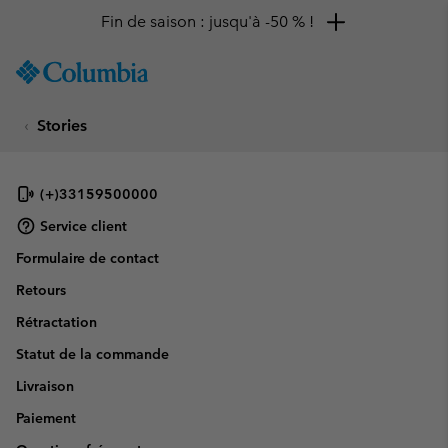
Fin de saison : jusqu'à -50 % !
SKIP
Columbia
TO
Sportswear
CONTENT
Stories
SKIP
TO
MAIN
NAV
(+)33159500000
SKIP
Service client
TO
Formulaire de contact
SEARCH
Retours
Rétractation
Statut de la commande
Livraison
Paiement