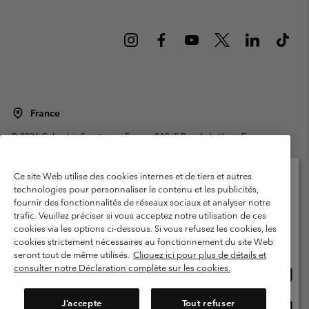
France
©
2026
Columbia Sportswear Europe SAS. 5 Rue de la Haye, Espace
Européen de l'entreprise 67300 Schiltigheim, France. Tous droits réservés.
Conditions d'utilisation
Conditions Générales de Vente
Ce site Web utilise des cookies internes et de tiers et autres
Garanties Légales
Politique de confidentialité
technologies pour personnaliser le contenu et les publicités,
fournir des fonctionnalités de réseaux sociaux et analyser notre
Veuillez sélectionner votre pays d’expédition et
Conditions d'utilisation - Membres
trafic. Veuillez préciser si vous acceptez notre utilisation de ces
votre langue
cookies via les options ci-dessous. Si vous refusez les cookies, les
Conditions D'utilisation - Contenu généré par l'utilisateur
Impressum
Achats en ligne disponibles
cookies strictement nécessaires au fonctionnement du site Web
Cookies
Public CBCR
seront tout de même utilisés.
Cliquez ici pour plus de détails et
consulter notre Déclaration complète sur les cookies.
Achat
United States
en
Service client: Lun - Sam de 9h à 13h et de 14h à 18h
(+)33159500000
ligne
J’accepte
Tout refuser
Achat
France