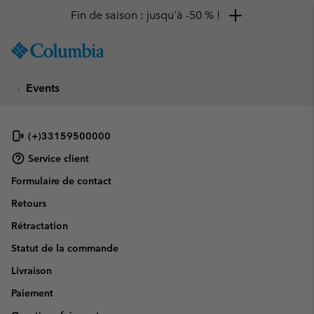
Fin de saison : jusqu'à -50 % !
SKIP
Columbia
TO
Sportswear
CONTENT
Events
SKIP
TO
MAIN
NAV
(+)33159500000
SKIP
Service client
TO
Formulaire de contact
SEARCH
Retours
Rétractation
Statut de la commande
Livraison
Paiement