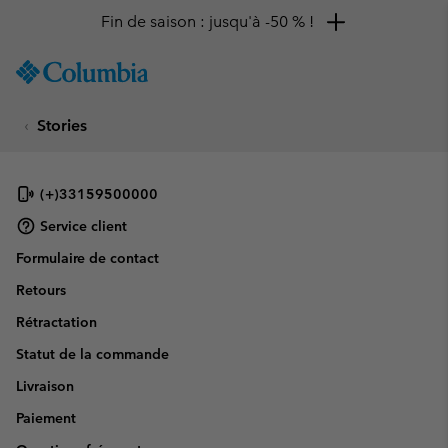
Fin de saison : jusqu'à -50 % !
SKIP
Columbia
TO
Sportswear
CONTENT
Stories
SKIP
TO
MAIN
NAV
(+)33159500000
SKIP
Service client
TO
Formulaire de contact
SEARCH
Retours
Rétractation
Statut de la commande
Livraison
Paiement