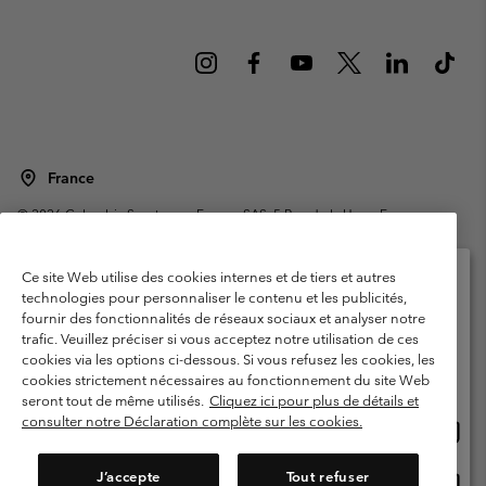
France
©
2026
Columbia Sportswear Europe SAS. 5 Rue de la Haye, Espace
Européen de l'entreprise 67300 Schiltigheim, France. Tous droits réservés.
Conditions d'utilisation
Conditions Générales de Vente
Ce site Web utilise des cookies internes et de tiers et autres
Garanties Légales
Politique de confidentialité
technologies pour personnaliser le contenu et les publicités,
fournir des fonctionnalités de réseaux sociaux et analyser notre
Veuillez sélectionner votre pays d’expédition et
Conditions d'utilisation - Membres
trafic. Veuillez préciser si vous acceptez notre utilisation de ces
votre langue
cookies via les options ci-dessous. Si vous refusez les cookies, les
Conditions D'utilisation - Contenu généré par l'utilisateur
Impressum
Achats en ligne disponibles
cookies strictement nécessaires au fonctionnement du site Web
Cookies
Public CBCR
seront tout de même utilisés.
Cliquez ici pour plus de détails et
consulter notre Déclaration complète sur les cookies.
Achat
United States
en
Service client: Lun - Sam de 9h à 13h et de 14h à 18h
(+)33159500000
ligne
J’accepte
Tout refuser
Achat
France