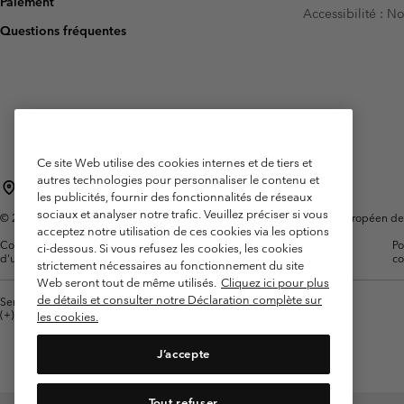
Paiement
Accessibilité : 
Omni-MAX™
Amaze™
Questions fréquentes
Polaires
Polaires
Omni-MAX™
Polaires Techniques
Polaires Techniques
Polaires Sherpa
Polaires Sherpa
Polaires Casual
Polaires Casual
Polaires sans manche
Polaires sans manche
Ce site Web utilise des cookies internes et de tiers et
autres technologies pour personnaliser le contenu et
France
les publicités, fournir des fonctionnalités de réseaux
sociaux et analyser notre trafic. Veuillez préciser si vous
©
2026
Columbia Sportswear Europe SAS. 5 Rue de la Haye, Espace Européen de l'e
acceptez notre utilisation de ces cookies via les options
Conditions
Conditions Générales de
Garanties
Po
ci-dessous. Si vous refusez les cookies, les cookies
d'utilisation
Vente
Légales
co
strictement nécessaires au fonctionnement du site
Web seront tout de même utilisés.
Cliquez ici pour plus
de détails et consulter notre Déclaration complète sur
Service client: Lun - Sam de 9h à 13h et de 14h à 18h
(+)33159500000
les cookies.
J’accepte
Tout refuser