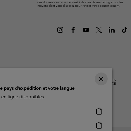
ours de cou
ours de cou
des données vous concernant à des fins de marketing et sur les
Guide Des Articles Imperméables
Guide Des Articles Imperméables
moyens dont vous disposez pour retirer votre consentement.
i & d'hiver
i & d'Hiver
 grandes tailles
articles femme
articles homme
isation - Contenu généré par
Impressum
Cookies
Public
CBCR
re pays d’expédition et votre langue
en ligne disponibles
Achats
en
ligne
Achats
disponibles
en