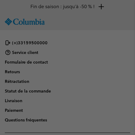
Fin de saison : jusqu'à -50 % !
SKIP
Columbia
TO
Sportswear
CONTENT
SKIP
(+)33159500000
TO
MAIN
Service client
NAV
Formulaire de contact
SKIP
Retours
TO
SEARCH
Rétractation
Statut de la commande
Livraison
Paiement
Questions fréquentes