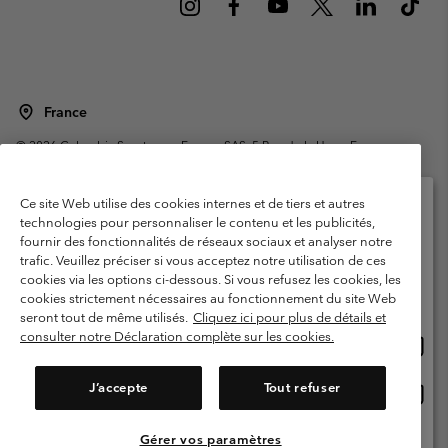
France
©
2026
Columbia Sportswear Europe SAS. 5 Rue de la Haye, Espace
Européen de l'entreprise 67300 Schiltigheim, France. Tous droits réservés.
Conditions d'utilisation
Conditions Générales de Vente
Ce site Web utilise des cookies internes et de tiers et autres
Garanties Légales
Politique de confidentialité
technologies pour personnaliser le contenu et les publicités,
fournir des fonctionnalités de réseaux sociaux et analyser notre
Veuillez sélectionner votre pays d’expédition et
Conditions d'utilisation - Membres
trafic. Veuillez préciser si vous acceptez notre utilisation de ces
votre langue
cookies via les options ci-dessous. Si vous refusez les cookies, les
Conditions D'utilisation - Contenu généré par l'utilisateur
Impressum
Achats en ligne disponibles
cookies strictement nécessaires au fonctionnement du site Web
Cookies
Public CBCR
seront tout de même utilisés.
Cliquez ici pour plus de détails et
consulter notre Déclaration complète sur les cookies.
Achat
United States
en
Service client: Lun - Sam de 9h à 13h et de 14h à 18h
(+)33159500000
ligne
J’accepte
Tout refuser
Achat
France
dispon
en
ligne
Gérer vos paramètres