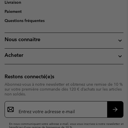
Livraison
Paiement
Questions fréquentes
Nous connaitre
Acheter
Restons connecté(e)s
Abonnez-vous à notre newsletter et obtenez une remise de 10 %
sur votre première commande dès 120 € d’achats sur les articles
non soldés.
Inscription
par
e-
S’abo
mail
En nous communiquant votre adresse e-mail, vous vous inscrivez à notre newsletter et
bénéficiez d’une remise de bienvenue de 10 %.