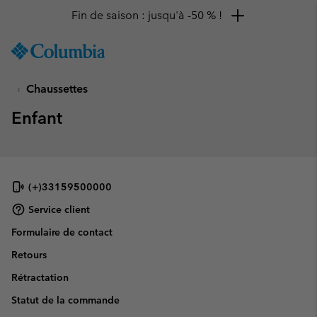
Fin de saison : jusqu'à -50 % !
SKIP
Columbia
TO
Sportswear
CONTENT
Chaussettes
SKIP
TO
Enfant
MAIN
NAV
SKIP
TO
SEARCH
(+)33159500000
Service client
Formulaire de contact
Retours
Rétractation
Statut de la commande