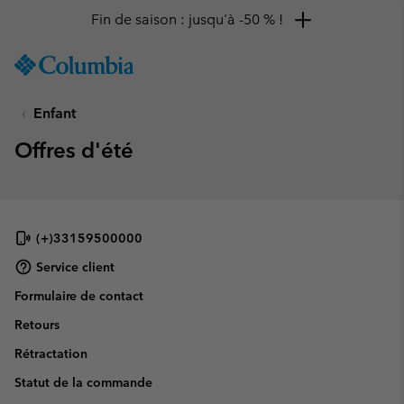
Fin de saison : jusqu'à -50 % !
SKIP
Columbia
TO
Sportswear
CONTENT
Enfant
SKIP
TO
Offres d'été
MAIN
NAV
SKIP
TO
SEARCH
(+)33159500000
Service client
Formulaire de contact
Retours
Rétractation
Statut de la commande