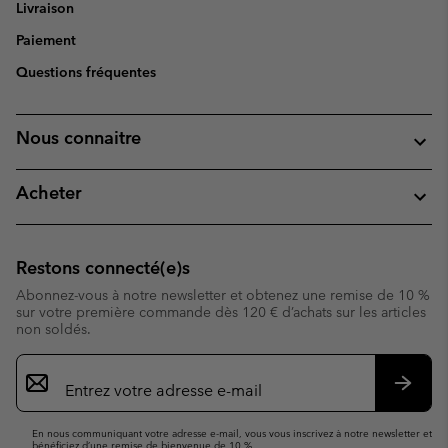
Livraison
Paiement
Questions fréquentes
Nous connaitre
Acheter
Restons connecté(e)s
Abonnez-vous à notre newsletter et obtenez une remise de 10 %
sur votre première commande dès 120 € d’achats sur les articles
non soldés.
Inscription
par
e-
S’abo
mail
En nous communiquant votre adresse e-mail, vous vous inscrivez à notre newsletter et
bénéficiez d’une remise de bienvenue de 10 %.