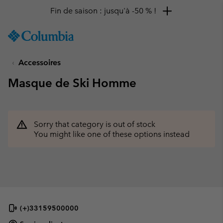
Fin de saison : jusqu'à -50 % !
SKIP
Columbia
TO
Sportswear
CONTENT
Accessoires
SKIP
TO
Masque de Ski Homme
MAIN
NAV
SKIP
TO
Sorry that category is out of stock
SEARCH
You might like one of these options instead
(+)33159500000