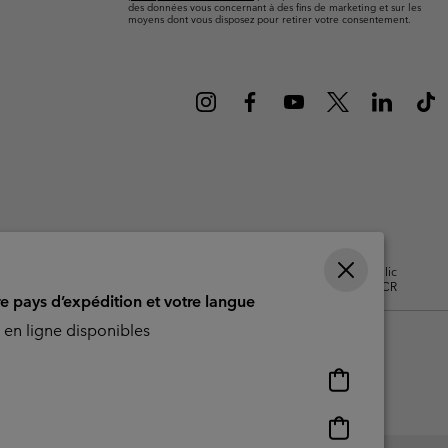
ours de cou
ours de cou
des données vous concernant à des fins de marketing et sur les
Guide Des Articles Imperméables
Guide Des Articles Imperméables
moyens dont vous disposez pour retirer votre consentement.
i & d'hiver
i & d'Hiver
 grandes tailles
articles femme
articles homme
isation - Contenu généré par
Impressum
Cookies
Public
CBCR
re pays d’expédition et votre langue
en ligne disponibles
Achats
en
ligne
Achats
disponibles
en