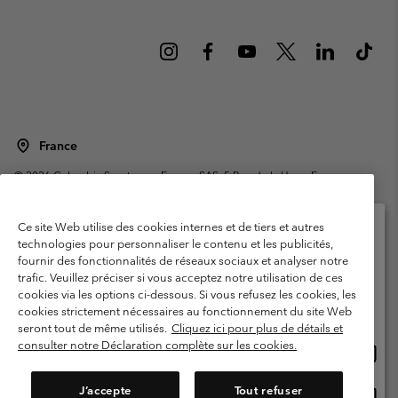
France
©
2026
Columbia Sportswear Europe SAS. 5 Rue de la Haye, Espace
Européen de l'entreprise 67300 Schiltigheim, France. Tous droits réservés.
Conditions d'utilisation
Conditions Générales de Vente
Ce site Web utilise des cookies internes et de tiers et autres
Garanties Légales
Politique de confidentialité
technologies pour personnaliser le contenu et les publicités,
fournir des fonctionnalités de réseaux sociaux et analyser notre
Veuillez sélectionner votre pays d’expédition et
Conditions d'utilisation - Membres
trafic. Veuillez préciser si vous acceptez notre utilisation de ces
votre langue
cookies via les options ci-dessous. Si vous refusez les cookies, les
Conditions D'utilisation - Contenu généré par l'utilisateur
Impressum
Achats en ligne disponibles
cookies strictement nécessaires au fonctionnement du site Web
Cookies
Public CBCR
seront tout de même utilisés.
Cliquez ici pour plus de détails et
consulter notre Déclaration complète sur les cookies.
Achat
United States
en
Service client: Lun - Sam de 9h à 13h et de 14h à 18h
(+)33159500000
ligne
J’accepte
Tout refuser
Achat
France