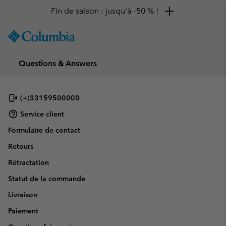
Fin de saison : jusqu'à -50 % !
SKIP
Columbia
TO
Sportswear
CONTENT
Questions & Answers
SKIP
TO
MAIN
NAV
(+)33159500000
SKIP
Service client
TO
Formulaire de contact
SEARCH
Retours
Rétractation
Statut de la commande
Livraison
Paiement