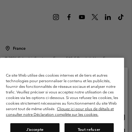
France
©
2026
Columbia Sportswear Europe SAS. 5 Rue de la Haye, Espace
Européen de l'entreprise 67300 Schiltigheim, France. Tous droits réservés.
Conditions d'utilisation
Conditions Générales de Vente
Ce site Web utilise des cookies internes et de tiers et autres
Garanties Légales
Politique de confidentialité
technologies pour personnaliser le contenu et les publicités,
fournir des fonctionnalités de réseaux sociaux et analyser notre
Veuillez sélectionner votre pays d’expédition et
Conditions d'utilisation - Membres
trafic. Veuillez préciser si vous acceptez notre utilisation de ces
votre langue
cookies via les options ci-dessous. Si vous refusez les cookies, les
Conditions D'utilisation - Contenu généré par l'utilisateur
Impressum
Achats en ligne disponibles
cookies strictement nécessaires au fonctionnement du site Web
Cookies
Public CBCR
seront tout de même utilisés.
Cliquez ici pour plus de détails et
consulter notre Déclaration complète sur les cookies.
Achat
United States
en
Service client: Lun - Sam de 9h à 13h et de 14h à 18h
(+)33159500000
ligne
J’accepte
Tout refuser
Achat
France