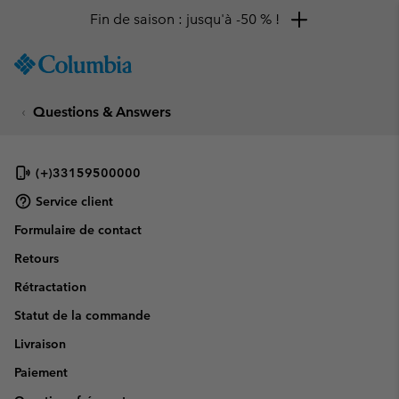
Fin de saison : jusqu'à -50 % !
SKIP
Columbia
TO
Sportswear
CONTENT
Questions & Answers
SKIP
TO
MAIN
NAV
(+)33159500000
SKIP
Service client
TO
Formulaire de contact
SEARCH
Retours
Rétractation
Statut de la commande
Livraison
Paiement